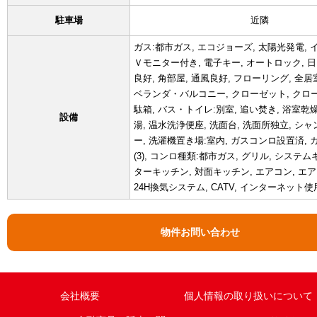
駐車場
近隣
ガス:都市ガス, エコジョーズ, 太陽光発電, 
Ｖモニター付き, 電子キー, オートロック, 日
良好, 角部屋, 通風良好, フローリング, 全
ベランダ・バルコニー, クローゼット, クローゼ
駄箱, バス・トイレ:別室, 追い焚き, 浴室乾燥
設備
湯, 温水洗浄便座, 洗面台, 洗面所独立, シ
ー, 洗濯機置き場:室内, ガスコンロ設置済,
(3), コンロ種類:都市ガス, グリル, システ
ターキッチン, 対面キッチン, エアコン, エアコ
24H換気システム, CATV, インターネット
物件お問い合わせ
会社概要
個人情報の取り扱いについて