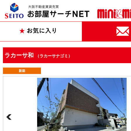
ラカーサ和
（ラカーサナゴミ）
新築