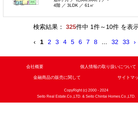
4階 ／ 3LDK ／ 61㎡
検索結果：
325
件中 1件～10件 を表
‹
1
2
3
4
5
6
7
8
...
32
33
›
会社概要
個人情報の取り扱いについて
金融商品の販売に関して
サイトマ
CopyRight (c) 2000 - 2024
Seito Real Estate.Co.,LTD. & Seito Chintai Homes.Co.,LTD.