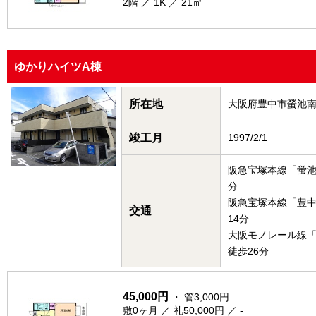
2階 ／ 1K ／ 21㎡
ゆかりハイツA棟
所在地
大阪府豊中市螢池
竣工月
1997/2/1
阪急宝塚本線「蛍池
分
阪急宝塚本線「豊
交通
14分
大阪モノレール線
徒歩26分
45,000円
・ 管3,000円
敷0ヶ月 ／ 礼50,000円 ／ -