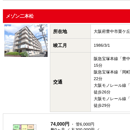
メゾン二本松
所在地
大阪府豊中市栗ケ
竣工月
1986/3/1
阪急宝塚本線「豊
15分
阪急宝塚本線「岡
22分
交通
大阪モノレール線
徒歩26分
大阪モノレール線
徒歩29分
74,000円
・ 管6,000円
敷0ヶ月 ／ 礼300,000円 ／ -