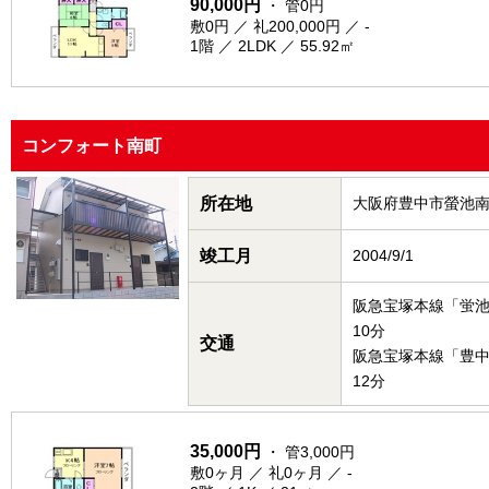
90,000円
・ 管0円
敷0円 ／ 礼200,000円 ／ -
1階 ／ 2LDK ／ 55.92㎡
コンフォート南町
所在地
大阪府豊中市螢池
竣工月
2004/9/1
阪急宝塚本線「蛍
10分
交通
阪急宝塚本線「豊
12分
35,000円
・ 管3,000円
敷0ヶ月 ／ 礼0ヶ月 ／ -