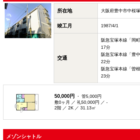
所在地
大阪府豊中市中桜
竣工月
1987/4/1
阪急宝塚本線「岡
17分
阪急宝塚本線「豊
交通
22分
阪急宝塚本線「曽
23分
50,000円
・ 管5,000円
敷0ヶ月 ／ 礼50,000円 ／ -
2階 ／ 2K ／ 31.13㎡
メゾンシャトル