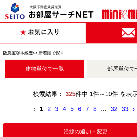
阪急宝塚本線豊中,新着順で探す
建物単位で一覧
部屋単位で
検索結果：
325
件中 1件～10件 を表
‹
1
2
3
4
5
6
7
8
...
32
33
›