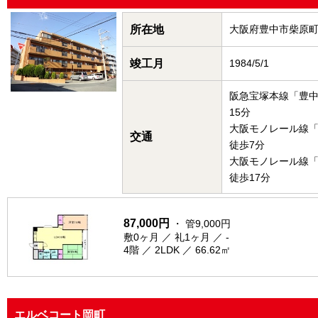
所在地
大阪府豊中市柴原
竣工月
1984/5/1
阪急宝塚本線「豊
15分
大阪モノレール線
交通
徒歩7分
大阪モノレール線
徒歩17分
87,000円
・ 管9,000円
敷0ヶ月 ／ 礼1ヶ月 ／ -
4階 ／ 2LDK ／ 66.62㎡
エルベコート岡町