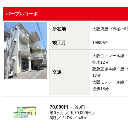
パープルコーポ
所在地
大阪府豊中市桜の
竣工月
1988/5/1
大阪モノレール線
徒歩12分
阪急宝塚本線「豊
交通
17分
大阪モノレール線
徒歩18分
70,000円
・ 管0円
敷0ヶ月 ／ 礼70,000円 ／ -
3階 ／ 2LDK ／ 48㎡