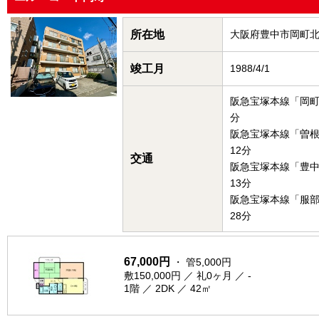
所在地
大阪府豊中市岡町
竣工月
1988/4/1
阪急宝塚本線「岡町
分
阪急宝塚本線「曽
12分
交通
阪急宝塚本線「豊
13分
阪急宝塚本線「服
28分
67,000円
・ 管5,000円
敷150,000円 ／ 礼0ヶ月 ／ -
1階 ／ 2DK ／ 42㎡