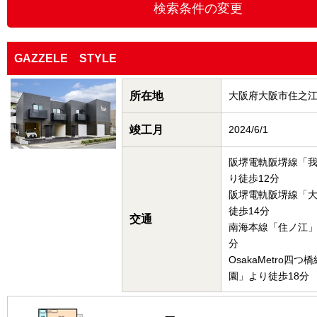
GAZZELE STYLE
所在地
大阪府大阪市住之
竣工月
2024/6/1
阪堺電軌阪堺線「
り徒歩12分
阪堺電軌阪堺線「
徒歩14分
交通
南海本線「住ノ江」
分
OsakaMetro四
園」より徒歩18分