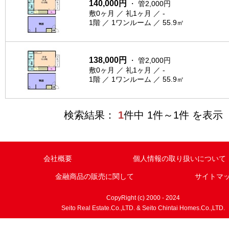
140,000円
・ 管2,000円
敷0ヶ月 ／ 礼1ヶ月 ／ -
1階 ／ 1ワンルーム ／ 55.9㎡
138,000円
・ 管2,000円
敷0ヶ月 ／ 礼1ヶ月 ／ -
1階 ／ 1ワンルーム ／ 55.9㎡
検索結果：
1
件中 1件～1件 を表示
会社概要
個人情報の取り扱いについて
金融商品の販売に関して
サイトマ
CopyRight (c) 2000 - 2024
Seito Real Estate.Co.,LTD. & Seito Chintai Homes.Co.,LTD.