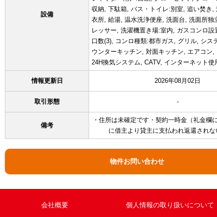
収納, 下駄箱, バス・トイレ:別室, 追い焚き,
設備
衣所, 給湯, 温水洗浄便座, 洗面台, 洗面所独
レッサー, 洗濯機置き場:室内, ガスコンロ設
口数(3), コンロ種類:都市ガス, グリル, シ
ウンターキッチン, 対面キッチン, エアコン, 
24H換気システム, CATV, インターネット
情報更新日
2026年08月02日
取引形態
-
・住所は未確定です・契約一時金（礼金欄
備考
に借主より貸主に支払われ返還されな
物件お問い合わせ
会社概要
個人情報の取り扱いについて