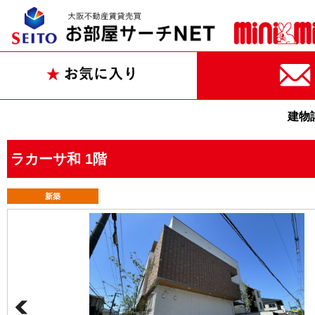
建物
ラカーサ和 1階
新築