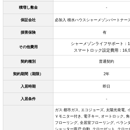
積増し敷金
-
保証会社
必加入 積水ハウスシャーメゾンパートナー
損害保険
有
シャーメゾンライフサポート：1,
その他費用
スマートロック設定費用：16,5
契約種別
普通契約
契約期間（期限）
2年
入居時期
即日
入居条件
-
ガス:都市ガス, エコジョーズ, 太陽光発電, 
Ｖモニター付き, 電子キー, オートロック, 角
フローリング, 全居室フローリング, ベラン
シャッター雨戸:自動, クローゼット, クローゼ