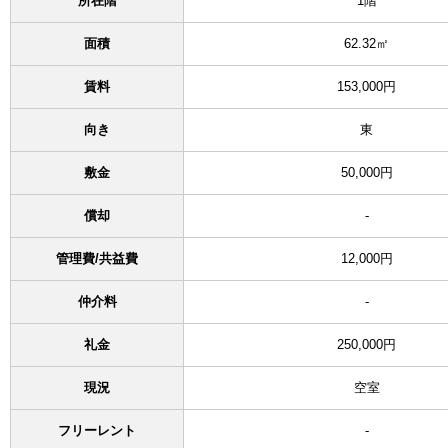
所在階
1階
面積
62.32㎡
賃料
153,000円
向き
東
敷金
50,000円
償却
-
管理費/共益費
12,000円
仲介料
-
礼金
250,000円
現況
空室
フリーレント
-