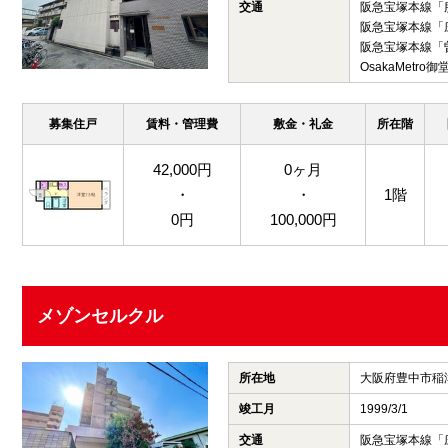
交通
阪急宝塚本線「
阪急宝塚本線「
阪急宝塚本線「
OsakaMetr
募集住戸
賃料・管理費
敷金・礼金
所在階
42,000円
0ヶ月
・
・
1階
0円
100,000円
メゾンセルクル
所在地
大阪府豊中市稲
竣工月
1999/3/1
交通
阪急宝塚本線「