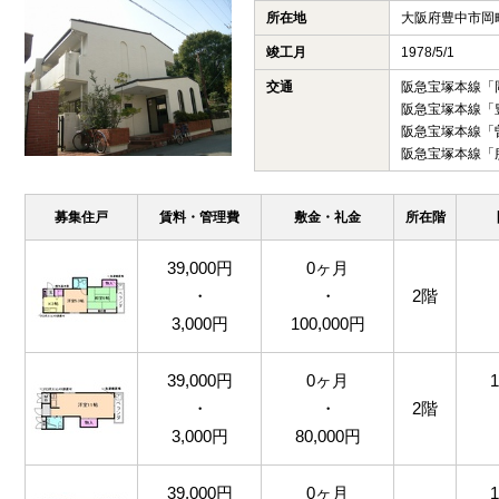
所在地
大阪府豊中市岡
竣工月
1978/5/1
交通
阪急宝塚本線「
阪急宝塚本線「
阪急宝塚本線「
阪急宝塚本線「
募集住戸
賃料・管理費
敷金・礼金
所在階
39,000円
0ヶ月
・
・
2階
3,000円
100,000円
39,000円
0ヶ月
・
・
2階
3,000円
80,000円
39,000円
0ヶ月