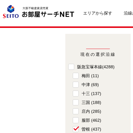
エリアから探す
沿線
現在の選択沿線
阪急宝塚本線
(4288)
梅田
(11)
中津
(69)
十三
(137)
三国
(188)
庄内
(285)
服部
(462)
曽根
(437)