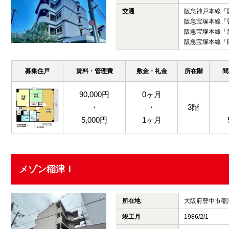
交通
阪急神戸本線「
阪急宝塚本線「
阪急宝塚本線「
阪急宝塚本線「
募集住戸
賃料・管理費
敷金・礼金
所在階
間
90,000円
0ヶ月
・
・
3階
5,000円
1ヶ月
メゾン稲津Ｉ
所在地
大阪府豊中市稲
竣工月
1986/2/1