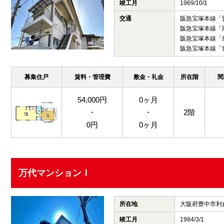
竣工月
1969/10/1
交通
阪急宝塚本線「
阪急宝塚本線「
阪急宝塚本線「
阪急宝塚本線「
募集住戸
賃料・管理費
敷金・礼金
所在階
間
54,000円
0ヶ月
・
・
2階
0円
0ヶ月
万代マンションⅠ
所在地
大阪府豊中市利
竣工月
1984/3/1