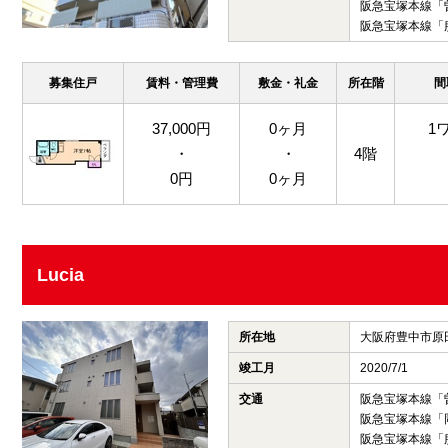
阪急宝塚本線「
阪急宝塚本線「
募集住戸
賃料・管理費
敷金・礼金
所在階
間
37,000円
0ヶ月
1
・
・
4階
0円
0ヶ月
Lucia
所在地
大阪府豊中市原
竣工月
2020/7/1
交通
阪急宝塚本線「
阪急宝塚本線「
阪急宝塚本線「