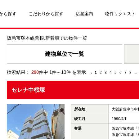
から探す
こだわりから探す
店舗案内
物件リクエスト
阪急宝塚本線曽根,新着順での物件一覧
建物単位で一覧
検索結果：
290
件中 1件～10件 を表示
‹
1
2
3
4
5
6
7
8
...
セレナ中桜塚
所在地
大阪府豊中市中
竣工月
1990/4/1
交通
阪急宝塚本線「
阪急宝塚本線「