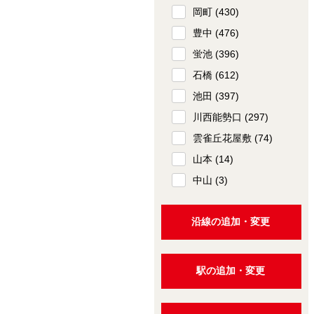
岡町
(430)
豊中
(476)
蛍池
(396)
石橋
(612)
池田
(397)
川西能勢口
(297)
雲雀丘花屋敷
(74)
山本
(14)
中山
(3)