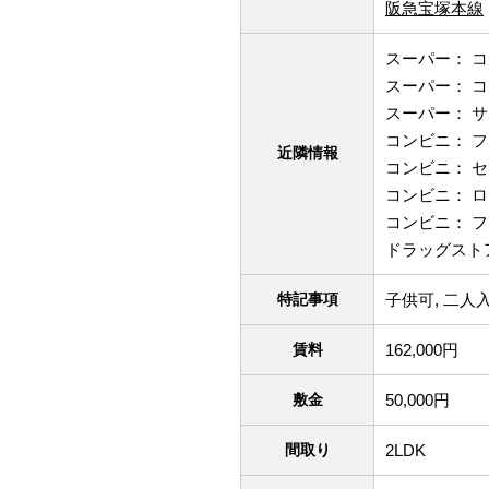
阪急宝塚本線
スーパー： コ
スーパー： コ
スーパー： サ
コンビニ： フ
近隣情報
コンビニ： セ
コンビニ： ロ
コンビニ： フ
ドラッグストア
特記事項
子供可, 二人
賃料
162,000円
敷金
50,000円
間取り
2LDK