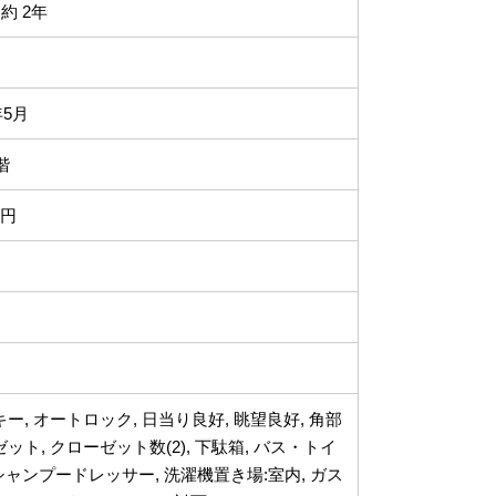
約 2年
年5月
階
0円
ー, オートロック, 日当り良好, 眺望良好, 角部
ット, クローゼット数(2), 下駄箱, バス・トイ
, シャンプードレッサー, 洗濯機置き場:室内, ガス