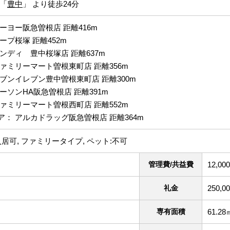
「
豊中
」 より徒歩24分
ーヨー阪急曽根店 距離416m
ープ桜塚 距離452m
ンディ 豊中桜塚店 距離637m
ァミリーマート曽根東町店 距離356m
ブンイレブン豊中曽根東町店 距離300m
ーソンHA阪急曽根店 距離391m
ァミリーマート曽根西町店 距離552m
： アルカドラッグ阪急曽根店 距離364m
入居可, ファミリータイプ, ペット:不可
管理費/共益費
12,00
礼金
250,0
専有面積
61.28