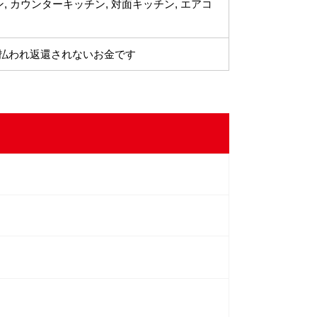
ン, カウンターキッチン, 対面キッチン, エアコ
払われ返還されないお金です