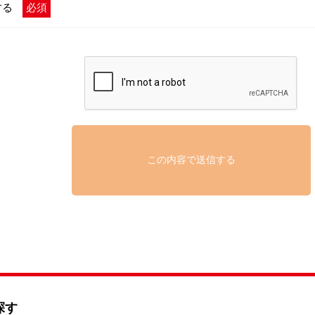
する
必須
探す