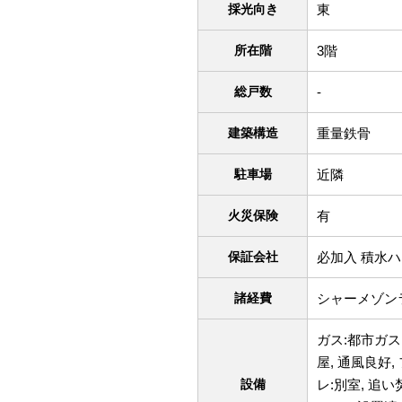
採光向き
東
所在階
3階
総戸数
-
建築構造
重量鉄骨
駐車場
近隣
火災保険
有
保証会社
必加入 積水
諸経費
シャーメゾンラ
ガス:都市ガス
屋, 通風良好
設備
レ:別室, 追い