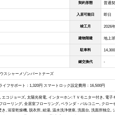
契約形態
普通契
入居可能日
即日
竣工月
2026
建物階建
地上3
駐車料
14,30
鍵交換代
-
ハウスシャーメゾンパートナーズ
イフサポート：1,320円 スマートロック設定費用：16,500円
, エコジョーズ, 太陽光発電, インターホン:ＴＶモニター付き, 電子キ
, フローリング, 全居室フローリング, ベランダ・バルコニー, クローゼ
焚き, 浴室乾燥機, 脱衣所, 給湯, 温水洗浄便座, 洗面台, 洗面所独立