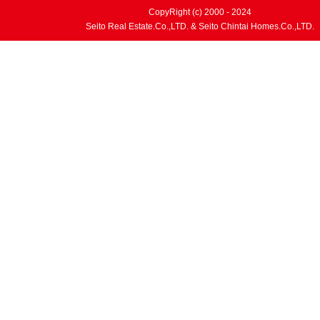
CopyRight (c) 2000 - 2024
Seito Real Estate.Co.,LTD. & Seito Chintai Homes.Co.,LTD.