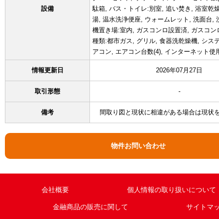
設備
駄箱, バス・トイレ:別室, 追い焚き, 浴室乾燥
湯, 温水洗浄便座, ウォームレット, 洗面台, 
機置き場:室内, ガスコンロ設置済, ガスコンロ
種類:都市ガス, グリル, 食器洗乾燥機, シス
アコン, エアコン台数(4), インターネット
情報更新日
2026年07月27日
取引形態
-
備考
間取り図と現状に相違がある場合は現状
物件お問い合わせ
会社概要
個人情報の取り扱いについて
金融商品の販売に関して
サイトマ