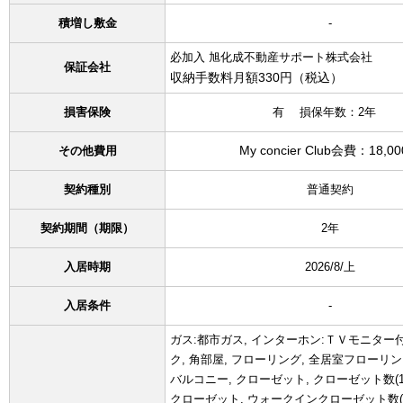
積増し敷金
-
必加入 旭化成不動産サポート株式会社
保証会社
収納手数料月額330円（税込）
損害保険
有 損保年数：2年
My concier Club会費：18,0
その他費用
契約種別
普通契約
契約期間（期限）
2年
入居時期
2026/8/上
入居条件
-
ガス:都市ガス, インターホン:ＴＶモニター付
ク, 角部屋, フローリング, 全居室フローリン
バルコニー, クローゼット, クローゼット数(1
クローゼット, ウォークインクローゼット数(3)