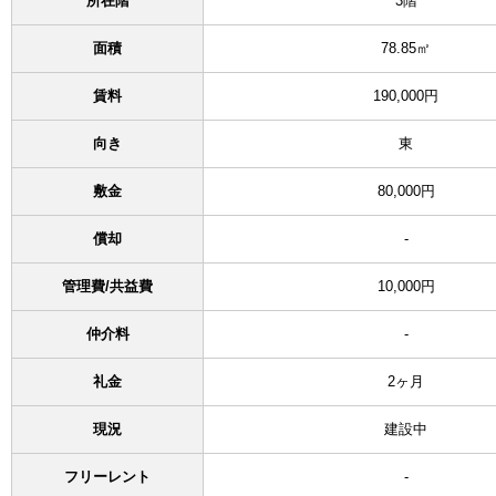
所在階
3階
面積
78.85㎡
賃料
190,000円
向き
東
敷金
80,000円
償却
-
管理費/共益費
10,000円
仲介料
-
礼金
2ヶ月
現況
建設中
フリーレント
-