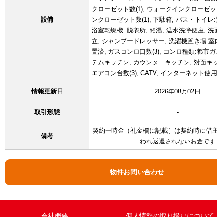
クローゼット数(1), ウォークインクローゼッ
設備
ンクローゼット数(1), 下駄箱, バス・トイレ:
浴室乾燥機, 脱衣所, 給湯, 温水洗浄便座, 洗
立, シャンプードレッサー, 洗濯機置き場:室
置済, ガスコンロ口数(3), コンロ種類:都市ガ
テムキッチン, カウンターキッチン, 対面キッ
エアコン台数(3), CATV, インターネット使
情報更新日
2026年08月02日
取引形態
-
契約一時金（礼金欄に記載）は契約時に借
備考
われ返還されないお金です
物件お問い合わせ
会社概要
個人情報の取り扱いについて