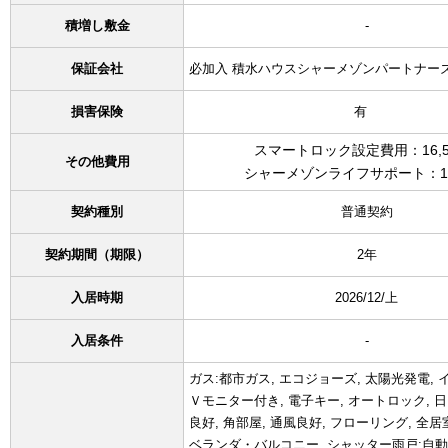
積増し敷金
-
保証会社
必加入 積水ハウスシャーメゾンパートナー
損害保険
有
スマートロック設定費用：16,5
その他費用
シャーメゾンライフサポート：1,
契約種別
普通契約
契約期間（期限）
2年
入居時期
2026/12/上
入居条件
-
ガス:都市ガス, エコジョーズ, 太陽光発電, 
Ｖモニター付き, 電子キー, オートロック, 日
良好, 角部屋, 通風良好, フローリング, 全
ベランダ・バルコニー, シャッター雨戸:自動,