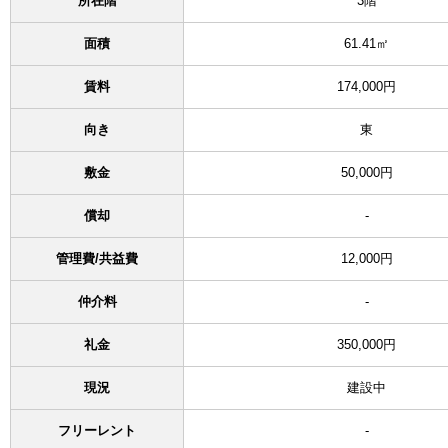
所在階
3階
面積
61.41㎡
賃料
174,000円
向き
東
敷金
50,000円
償却
-
管理費/共益費
12,000円
仲介料
-
礼金
350,000円
現況
建設中
フリーレント
-