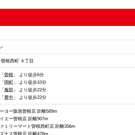
ン
 曽根西町 ４丁目
「
曽根
」 より徒歩6分
「
岡町
」 より徒歩10分
「
服部
」 より徒歩22分
「
豊中
」 より徒歩22分
ーヨー阪急曽根店 距離589m
イエー曽根店 距離907m
ァミリーマート曽根西町店 距離356m
ズナス曽根店 距離478m