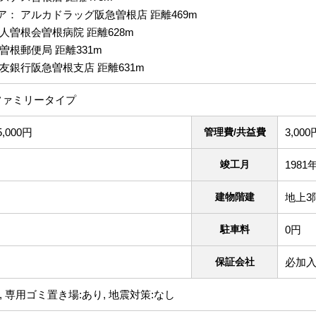
： アルカドラッグ阪急曽根店 距離469m
人曽根会曽根病院 距離628m
曽根郵便局 距離331m
友銀行阪急曽根支店 距離631m
ファミリータイプ
5,000円
管理費/共益費
3,000
竣工月
1981
建物階建
地上3
駐車料
0円
保証会社
必加入
, 専用ゴミ置き場:あり, 地震対策:なし