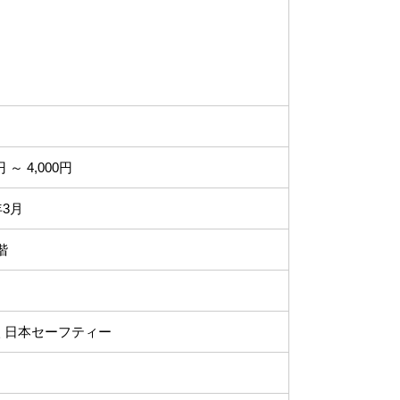
円 ～ 4,000円
年3月
階
 日本セーフティー