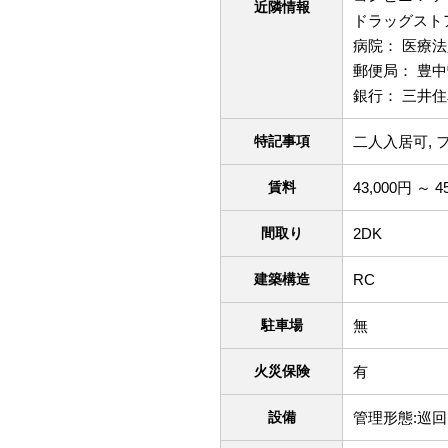
近隣情報
ドラッグストア
病院： 医療法
郵便局： 豊中
銀行： 三井住
特記事項
二人入居可, 
賃料
43,000円 ～ 4
間取り
2DK
建築構造
RC
駐車場
無
火災保険
有
設備
管理形態:巡回