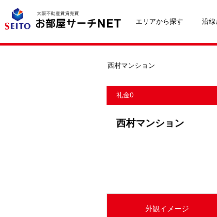
エリアから探す
沿線
西村マンション
礼金0
西村マンション
外観イメージ