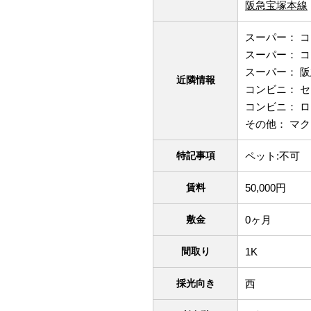
阪急宝塚本線
スーパー： コ
スーパー： コ
スーパー： 阪
近隣情報
コンビニ： セ
コンビニ： ロ
その他： マク
特記事項
ペット:不可
賃料
50,000円
敷金
0ヶ月
間取り
1K
採光向き
西