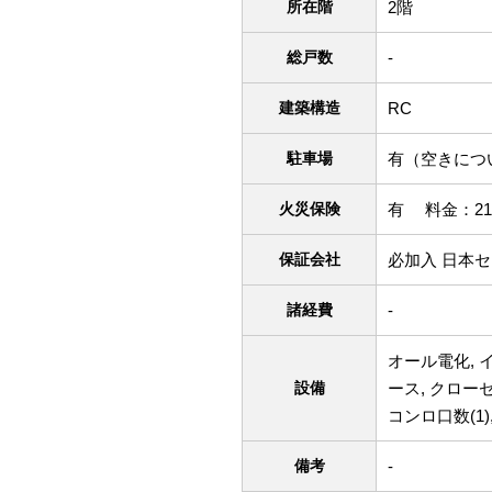
所在階
2階
総戸数
-
建築構造
RC
駐車場
有（空きにつ
火災保険
有 料金：21
保証会社
必加入 日本
諸経費
-
オール電化, 
設備
ース, クローゼ
コンロ口数(1)
備考
-