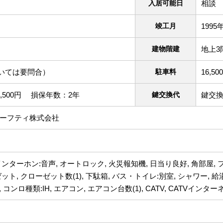
入居可能日
相談
竣工月
1995
建物階建
地上3
いては要問合）
駐車料
16,50
,500円 損保年数：2年
鍵交換代
鍵交換
セーフティ株式会社
インターホン:音声, オートロック, 火災報知機, 日当り良好, 角部屋,
ット, クローゼット数(1), 下駄箱, バス・トイレ:別室, シャワー, 
, コンロ種類:IH, エアコン, エアコン台数(1), CATV, CATVイ