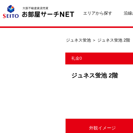
エリアから探す
沿線
ジュネス蛍池
＞
ジュネス蛍池 2階
礼金0
ジュネス蛍池 2階
外観イメージ