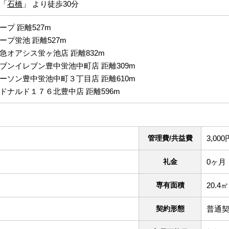
「
石橋
」 より徒歩30分
ープ 距離527m
ープ蛍池 距離527m
急オアシス蛍ヶ池店 距離832m
ブンイレブン豊中蛍池中町店 距離309m
ーソン豊中蛍池中町３丁目店 距離610m
ドナルド１７６北豊中店 距離596m
管理費/共益費
3,000
礼金
0ヶ月
専有面積
20.4㎡
契約形態
普通契