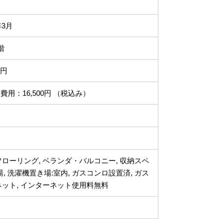
年3月
階
0円
費用：16,500円 （税込み）
 フローリング, ベランダ・バルコニー, 収納スペ
給湯, 洗濯機置き場:室内, ガスコンロ設置済, ガス
ンターネット, インターネット使用料無料