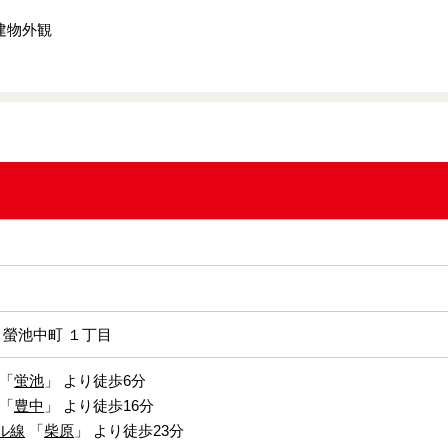
建物外観
 螢池中町 １丁目
「
蛍池
」 より徒歩6分
「
豊中
」 より徒歩16分
ル線
「
柴原
」 より徒歩23分