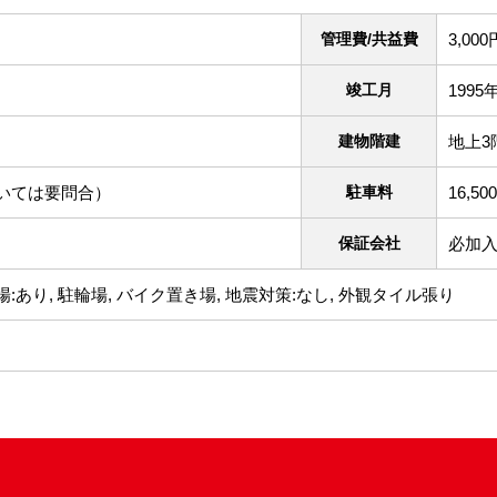
管理費/共益費
3,000
竣工月
1995
建物階建
地上3
いては要問合）
駐車料
16,50
保証会社
必加入
:あり, 駐輪場, バイク置き場, 地震対策:なし, 外観タイル張り