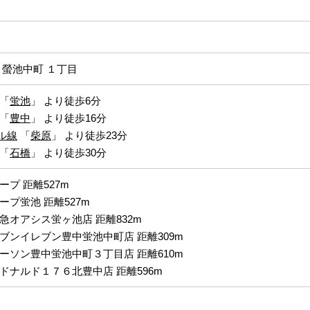
 螢池中町 １丁目
「
蛍池
」 より徒歩6分
「
豊中
」 より徒歩16分
ル線
「
柴原
」 より徒歩23分
「
石橋
」 より徒歩30分
ープ 距離527m
ープ蛍池 距離527m
急オアシス蛍ヶ池店 距離832m
ブンイレブン豊中蛍池中町店 距離309m
ーソン豊中蛍池中町３丁目店 距離610m
ドナルド１７６北豊中店 距離596m