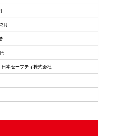
円
年3月
階
0円
 日本セーフティ株式会社