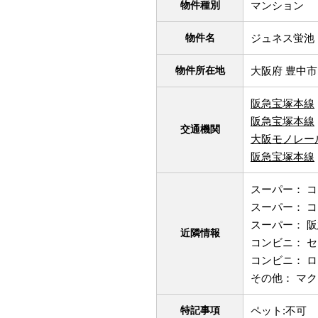
物件種別
マンション
物件名
ジュネス蛍池
物件所在地
大阪府 豊中市
阪急宝塚本線
阪急宝塚本線
交通機関
大阪モノレー
阪急宝塚本線
スーパー： コ
スーパー： コ
スーパー： 阪
近隣情報
コンビニ： セ
コンビニ： ロ
その他： マク
特記事項
ペット:不可