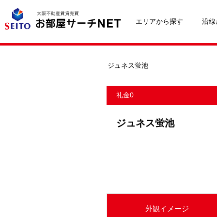
エリアから探す
沿線
ジュネス蛍池
礼金0
ジュネス蛍池
外観イメージ