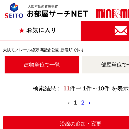
大阪モノレール線万博記念公園,新着順で探す
建物単位で一覧
部屋単位で
検索結果：
11
件中 1件～10件 を表示
‹
1
2
›