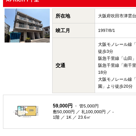
所在地
大阪府吹田市津雲
竣工月
1997/8/1
大阪モノレール線
徒歩3分
阪急千里線「山田」
交通
阪急千里線「南千
18分
大阪モノレール線
園」より徒歩20分
59,000円
・ 管5,000円
敷50,000円 ／ 礼100,000円 ／ -
1階 ／ 1K ／ 23.6㎡