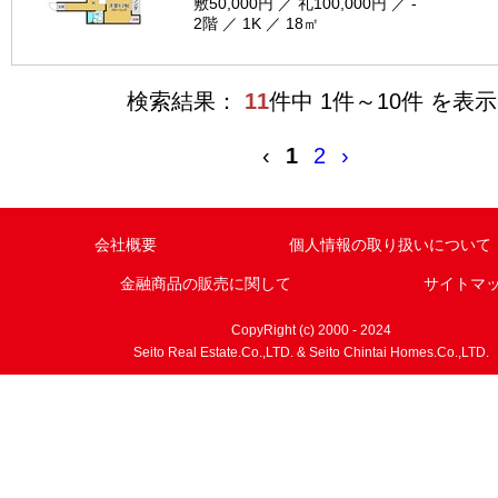
敷50,000円 ／ 礼100,000円 ／ -
2階 ／ 1K ／ 18㎡
検索結果：
11
件中 1件～10件 を表示
‹
1
2
›
会社概要
個人情報の取り扱いについて
金融商品の販売に関して
サイトマ
CopyRight (c) 2000 - 2024
Seito Real Estate.Co.,LTD. & Seito Chintai Homes.Co.,LTD.