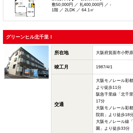
敷50,000円 ／ 礼400,000円 ／ -
1階 ／ 2LDK ／ 64.1㎡
グリーンヒル北千里Ⅰ
所在地
大阪府箕面市小野
竣工月
1987/4/1
大阪モノレール彩
より徒歩11分
阪急千里線「北千
17分
交通
大阪モノレール彩
院前」より徒歩18
大阪モノレール線
園」より徒歩33分