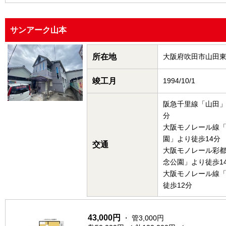
サンアーク山本
所在地
大阪府吹田市山田
竣工月
1994/10/1
阪急千里線「山田」
分
大阪モノレール線
園」より徒歩14分
交通
大阪モノレール彩
念公園」より徒歩1
大阪モノレール線
徒歩12分
43,000円
・ 管3,000円