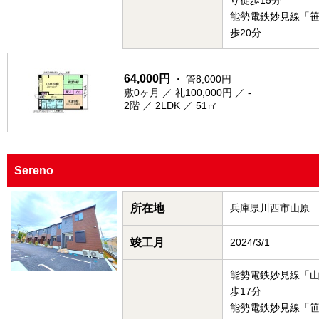
り徒歩15分
能勢電鉄妙見線「
歩20分
64,000円
・ 管8,000円
敷0ヶ月 ／ 礼100,000円 ／ -
2階 ／ 2LDK ／ 51㎡
Sereno
所在地
兵庫県川西市山原
竣工月
2024/3/1
能勢電鉄妙見線「
歩17分
能勢電鉄妙見線「