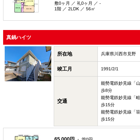
敷0ヶ月 ／ 礼0ヶ月 ／ -
1階 ／ 2LDK ／ 56㎡
真鍋ハイツ
所在地
兵庫県川西市見野
竣工月
1991/2/1
能勢電鉄妙見線「
歩8分
能勢電鉄妙見線「
交通
歩15分
能勢電鉄妙見線「
歩15分
65,000円
・ 管0円