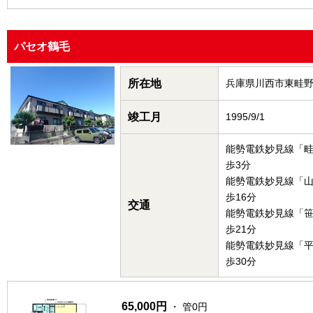
パセオ鶴毛
所在地
兵庫県川西市東畦
竣工月
1995/9/1
能勢電鉄妙見線「
歩3分
能勢電鉄妙見線「
歩16分
交通
能勢電鉄妙見線「
歩21分
能勢電鉄妙見線「
歩30分
65,000円
・ 管0円