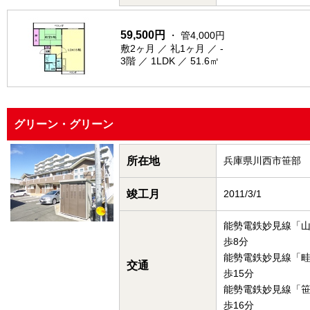
59,500円
・ 管4,000円
敷2ヶ月 ／ 礼1ヶ月 ／ -
3階 ／ 1LDK ／ 51.6㎡
グリーン・グリーン
所在地
兵庫県川西市笹部
竣工月
2011/3/1
能勢電鉄妙見線「
歩8分
能勢電鉄妙見線「
交通
歩15分
能勢電鉄妙見線「
歩16分