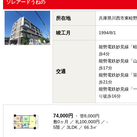
ソレアードうねの
所在地
兵庫県川西市東畦
竣工月
1994/8/1
能勢電鉄妙見線「
歩4分
能勢電鉄妙見線「
歩17分
交通
能勢電鉄妙見線「
歩21分
能勢電鉄妙見線「
り徒歩16分
74,000円
・ 管8,000円
敷0ヶ月 ／ 礼100,000円 ／ -
5階 ／ 3LDK ／ 66.3㎡