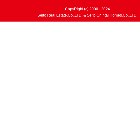
CopyRight (c) 2000 - 2024
Seito Real Estate.Co.,LTD. & Seito Chintai Homes.Co.,LTD.