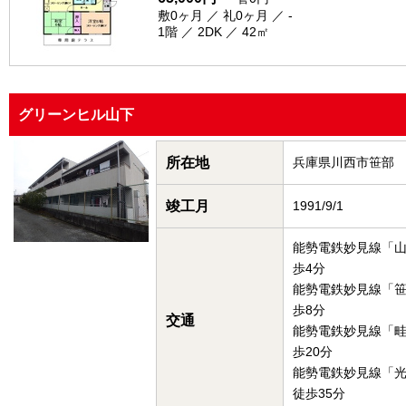
敷0ヶ月 ／ 礼0ヶ月 ／ -
1階 ／ 2DK ／ 42㎡
グリーンヒル山下
所在地
兵庫県川西市笹部
竣工月
1991/9/1
能勢電鉄妙見線「
歩4分
能勢電鉄妙見線「
歩8分
交通
能勢電鉄妙見線「
歩20分
能勢電鉄妙見線「
徒歩35分