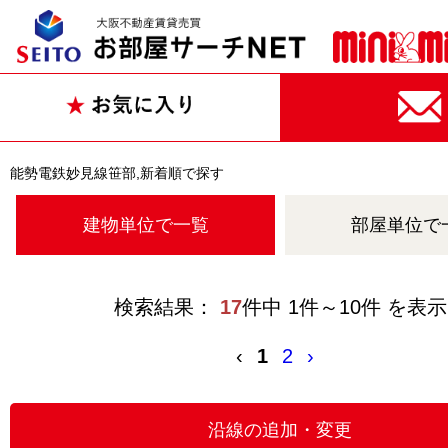
能勢電鉄妙見線笹部,新着順で探す
建物単位で一覧
部屋単位で
検索結果：
17
件中 1件～10件 を表示
‹
1
2
›