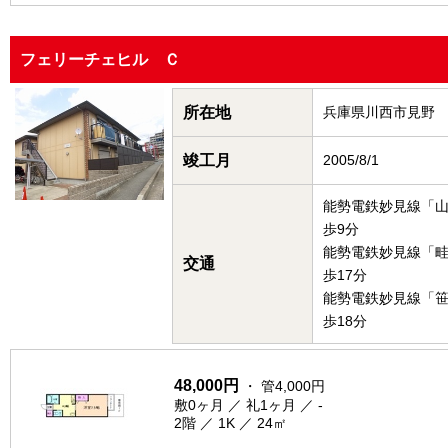
フェリーチェヒル Ｃ
所在地
兵庫県川西市見野
竣工月
2005/8/1
能勢電鉄妙見線「
歩9分
能勢電鉄妙見線「
交通
歩17分
能勢電鉄妙見線「
歩18分
48,000円
・ 管4,000円
敷0ヶ月 ／ 礼1ヶ月 ／ -
2階 ／ 1K ／ 24㎡