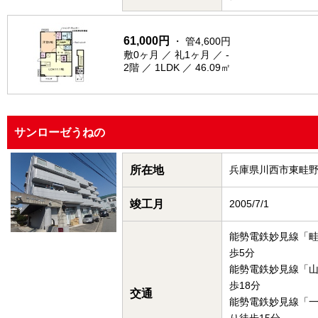
61,000円
・ 管4,600円
敷0ヶ月 ／ 礼1ヶ月 ／ -
2階 ／ 1LDK ／ 46.09㎡
サンローゼうねの
所在地
兵庫県川西市東畦
竣工月
2005/7/1
能勢電鉄妙見線「
歩5分
能勢電鉄妙見線「
歩18分
交通
能勢電鉄妙見線「