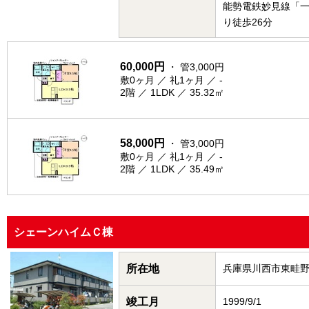
能勢電鉄妙見線「
り徒歩26分
60,000円
・ 管3,000円
敷0ヶ月 ／ 礼1ヶ月 ／ -
2階 ／ 1LDK ／ 35.32㎡
58,000円
・ 管3,000円
敷0ヶ月 ／ 礼1ヶ月 ／ -
2階 ／ 1LDK ／ 35.49㎡
シェーンハイムＣ棟
所在地
兵庫県川西市東畦
竣工月
1999/9/1