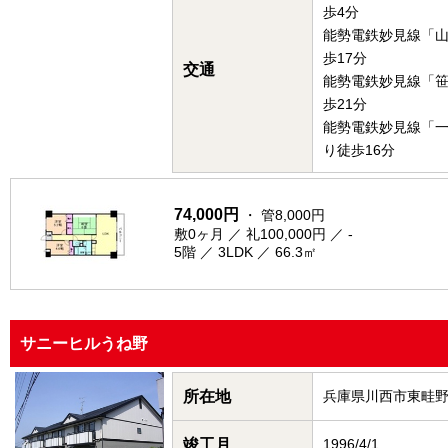
歩4分
能勢電鉄妙見線「
歩17分
交通
能勢電鉄妙見線「
歩21分
能勢電鉄妙見線「
り徒歩16分
74,000円
・ 管8,000円
敷0ヶ月 ／ 礼100,000円 ／ -
5階 ／ 3LDK ／ 66.3㎡
サニーヒルうね野
所在地
兵庫県川西市東畦
竣工月
1996/4/1