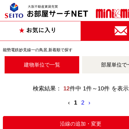
能勢電鉄妙見線一の鳥居,新着順で探す
建物単位で一覧
部屋単位で
検索結果：
12
件中 1件～10件 を表示
‹
1
2
›