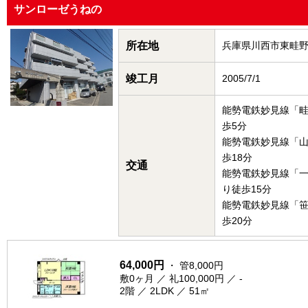
サンローゼうねの
所在地
兵庫県川西市東畦
竣工月
2005/7/1
能勢電鉄妙見線「
歩5分
能勢電鉄妙見線「
歩18分
交通
能勢電鉄妙見線「
り徒歩15分
能勢電鉄妙見線「
歩20分
64,000円
・ 管8,000円
敷0ヶ月 ／ 礼100,000円 ／ -
2階 ／ 2LDK ／ 51㎡