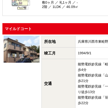
敷0ヶ月 ／ 礼1ヶ月 ／ -
2階 ／ 1LDK ／ 46.09㎡
マイルドコート
所在地
兵庫県川西市東畦
竣工月
1994/9/1
能勢電鉄妙見線「
歩4分
能勢電鉄妙見線「
歩21分
交通
能勢電鉄妙見線「
り徒歩13分
能勢電鉄妙見線「
歩22分