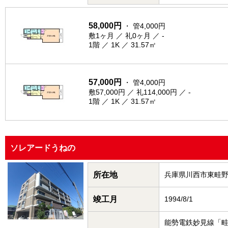
58,000円
・ 管4,000円
敷1ヶ月 ／ 礼0ヶ月 ／ -
1階 ／ 1K ／ 31.57㎡
57,000円
・ 管4,000円
敷57,000円 ／ 礼114,000円 ／ -
1階 ／ 1K ／ 31.57㎡
ソレアードうねの
所在地
兵庫県川西市東畦
竣工月
1994/8/1
能勢電鉄妙見線「