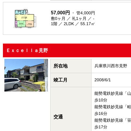
57,000円
・ 管4,000円
敷0ヶ月 ／ 礼1ヶ月 ／ -
1階 ／ 2LDK ／ 55.17㎡
Ｅｘｃｅｌｌａ見野
所在地
兵庫県川西市見野
竣工月
2008/6/1
能勢電鉄妙見線「
歩10分
能勢電鉄妙見線「
歩16分
交通
能勢電鉄妙見線「
歩17分