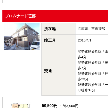
プロムナード笹部
所在地
兵庫県川西市笹部
竣工月
2010/4/1
能勢電鉄妙見線「
歩4分
能勢電鉄妙見線「
歩7分
交通
能勢電鉄妙見線「
歩23分
能勢電鉄妙見線「
り徒歩34分
59,500円
・ 管3,500円