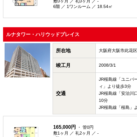
敷0ヶ月 ／ 礼0ヶ月 ／ -
6階 ／ 1ワンルーム ／ 18.54㎡
ルナタワー・ハリウッドプレイス
所在地
大阪府大阪市此花
竣工月
2008/3/1
JR桜島線「ユニバ
ィ」より徒歩3分
交通
JR桜島線「安治川
10分
JR桜島線「桜島」
165,000円
・ 管0円
敷1ヶ月 ／ 礼2ヶ月 ／ -