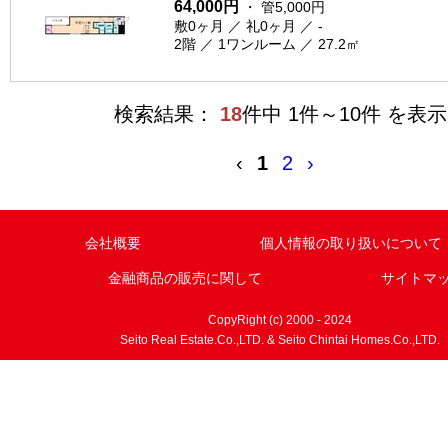
64,000円
・ 管5,000円
敷0ヶ月 ／ 礼0ヶ月 ／ -
2階 ／ 1ワンルーム ／ 27.2㎡
検索結果：
18
件中 1件～10件 を表示
‹
1
2
›
会社概要
個人情報の取り扱いについて
金融商品の販売に関して
サイトマ
CopyRight (c) 2000 - 2024
Seito Real Estate.Co.,LTD. & Seito Chintai Homes.Co.,LTD.