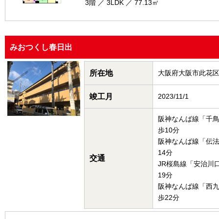
3階 ／ 3LDK ／ 77.13㎡
みおつくし春日出
所在地
大阪府大阪市此花
竣工月
2023/11/1
阪神なんば線「千
歩10分
阪神なんば線「伝
14分
交通
JR桜島線「安治川
19分
阪神なんば線「西
歩22分