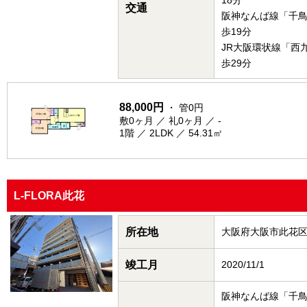
18分
交通
阪神なんば線「千
歩19分
JR大阪環状線「西
歩29分
88,000円
・ 管0円
敷0ヶ月 ／ 礼0ヶ月 ／ -
1階 ／ 2LDK ／ 54.31㎡
L-FLORA此花
所在地
大阪府大阪市此花
竣工月
2020/11/1
阪神なんば線「千