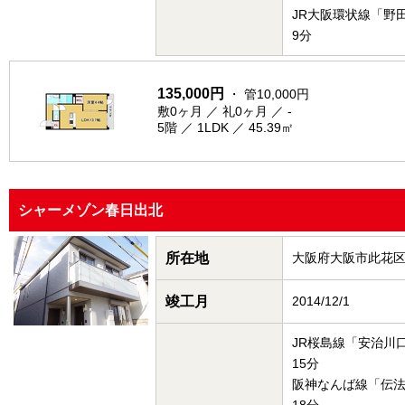
JR大阪環状線「野
9分
135,000円
・ 管10,000円
敷0ヶ月 ／ 礼0ヶ月 ／ -
5階 ／ 1LDK ／ 45.39㎡
シャーメゾン春日出北
所在地
大阪府大阪市此花
竣工月
2014/12/1
JR桜島線「安治川
15分
阪神なんば線「伝