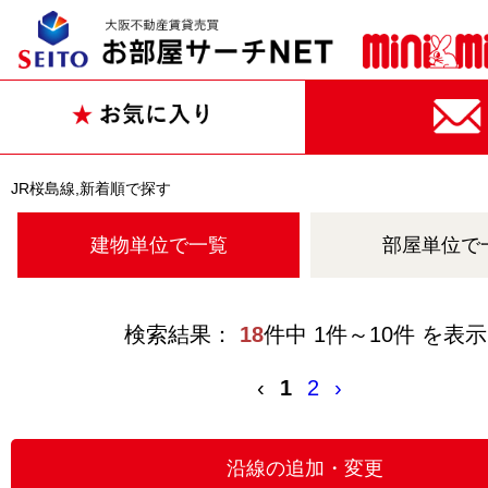
JR桜島線,新着順で探す
建物単位で一覧
部屋単位で
検索結果：
18
件中 1件～10件 を表示
‹
1
2
›