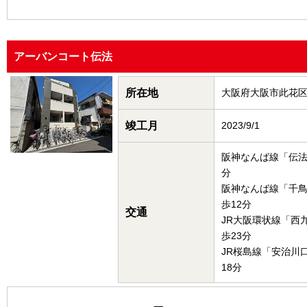
アーバンコート伝法
所在地
大阪府大阪市此花
竣工月
2023/9/1
阪神なんば線「伝法
分
阪神なんば線「千
歩12分
交通
JR大阪環状線「西
歩23分
JR桜島線「安治川
18分