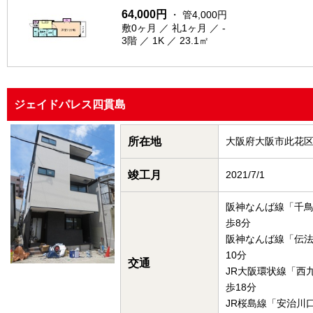
64,000円
・ 管4,000円
敷0ヶ月 ／ 礼1ヶ月 ／ -
3階 ／ 1K ／ 23.1㎡
ジェイドパレス四貫島
所在地
大阪府大阪市此花
竣工月
2021/7/1
阪神なんば線「千
歩8分
阪神なんば線「伝
10分
交通
JR大阪環状線「西
歩18分
JR桜島線「安治川