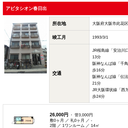
アビタシオン春日出
所在地
大阪府大阪市此花
竣工月
1993/3/1
JR桜島線「安治川
13分
阪神なんば線「千
歩16分
交通
阪神なんば線「伝
21分
JR大阪環状線「西
歩24分
26,000円
・ 管3,000円
敷0ヶ月 ／ 礼0ヶ月 ／ -
2階 ／ 1ワンルーム ／ 14㎡