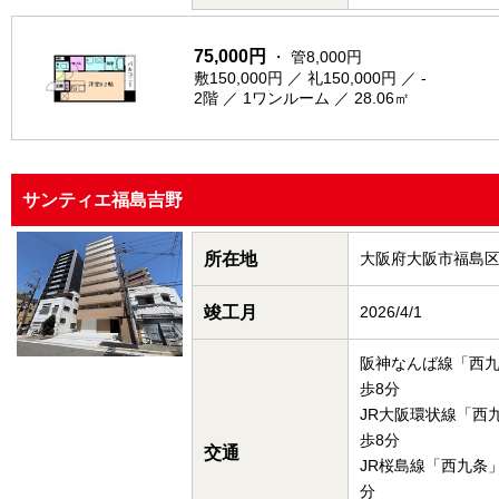
75,000円
・ 管8,000円
敷150,000円 ／ 礼150,000円 ／ -
2階 ／ 1ワンルーム ／ 28.06㎡
サンティエ福島吉野
所在地
大阪府大阪市福島
竣工月
2026/4/1
阪神なんば線「西
歩8分
JR大阪環状線「西
歩8分
交通
JR桜島線「西九条
分