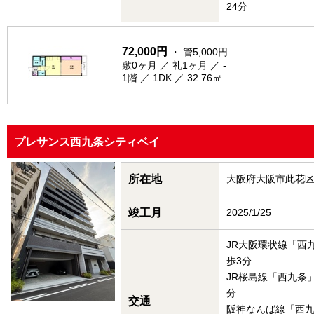
24分
72,000円
・ 管5,000円
敷0ヶ月 ／ 礼1ヶ月 ／ -
1階 ／ 1DK ／ 32.76㎡
プレサンス西九条シティベイ
所在地
大阪府大阪市此花
竣工月
2025/1/25
JR大阪環状線「西
歩3分
JR桜島線「西九条
分
交通
阪神なんば線「西