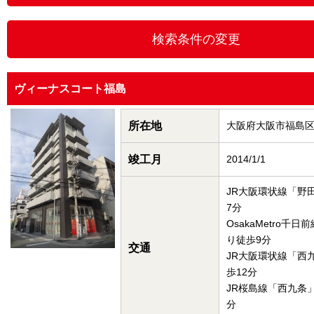
ヴィーナスコート福島
所在地
大阪府大阪市福島
竣工月
2014/1/1
JR大阪環状線「野
7分
OsakaMetro千
り徒歩9分
交通
JR大阪環状線「西
歩12分
JR桜島線「西九条
分