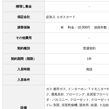
積増し敷金
-
保証会社
必加入 エポスカード
損害保険
有 料金：18,000円 損保年
-
その他費用
契約種別
普通契約
契約期間（期限）
1年
入居時期
相談
入居条件
-
ガス:都市ガス, インターホン:ＴＶモニター付
ク, 通風良好, フローリング, 全居室フローリ
ダ・バルコニー, クローゼット, クローゼット数
イレ:別室, 浴室乾燥機, 脱衣所, 給湯, ３点
設備