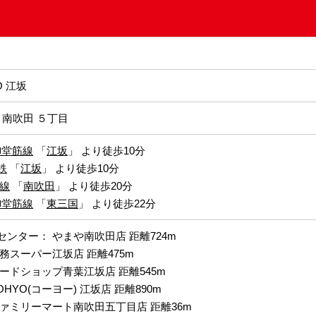
O 江坂
 南吹田 ５丁目
o御堂筋線
「
江坂
」 より徒歩10分
鉄
「
江坂
」 より徒歩10分
東線
「
南吹田
」 より徒歩20分
o御堂筋線
「
東三国
」 より徒歩22分
ンター： やまや南吹田店 距離724m
務スーパー江坂店 距離475m
ードショップ青葉江坂店 距離545m
HYO(コーヨー) 江坂店 距離890m
ファミリーマート南吹田五丁目店 距離36m