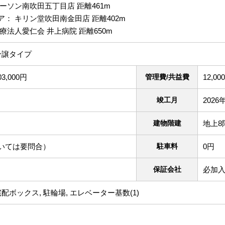
ーソン南吹田五丁目店 距離461m
： キリン堂吹田南金田店 距離402m
療法人愛仁会 井上病院 距離650m
分譲タイプ
03,000円
管理費/共益費
12,00
竣工月
2026
建物階建
地上8
いては要問合）
駐車料
0円
保証会社
必加入
宅配ボックス, 駐輪場, エレベーター基数(1)