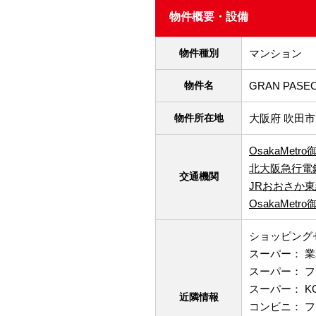
物件概要・設備
物件種別
マンション
物件名
GRAN PASE
物件所在地
大阪府 吹田市
OsakaMetr
北大阪急行電
交通機関
JRおおさか
OsakaMetr
ショッピングセ
スーパー： 業
スーパー： フ
スーパー： KO
近隣情報
コンビニ： 