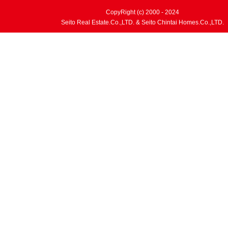
CopyRight (c) 2000 - 2024
Seito Real Estate.Co.,LTD. & Seito Chintai Homes.Co.,LTD.