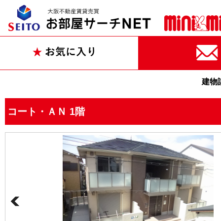
建物
コート・ＡＮ 1階