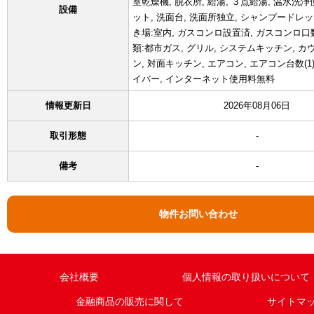
室乾燥機, 脱衣所, 給湯, ３点給湯, 温水洗浄
設備
ット, 洗面台, 洗面所独立, シャンプードレッ
き場:室内, ガスコンロ設置済, ガスコンロ口数
類:都市ガス, グリル, システムキッチン, 
ン, 対面キッチン, エアコン, エアコン台数(1),
イバー, インターネット使用料無料
情報更新日
2026年08月06日
取引形態
-
備考
-
物件お問い合わせ
会社概要
個人情報の取り扱いについて
金融商品の販売に関して
サイトマ