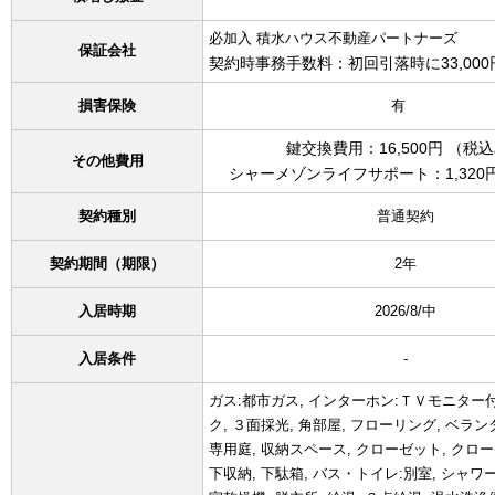
必加入 積水ハウス不動産パートナーズ
保証会社
契約時事務手数料：初回引落時に33,000
損害保険
有
鍵交換費用：16,500円 （税
その他費用
シャーメゾンライフサポート：1,320
契約種別
普通契約
契約期間（期限）
2年
入居時期
2026/8/中
入居条件
-
ガス:都市ガス, インターホン:ＴＶモニター付
ク, ３面採光, 角部屋, フローリング, ベラ
専用庭, 収納スペース, クローゼット, クローゼ
下収納, 下駄箱, バス・トイレ:別室, シャワー