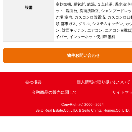
室乾燥機, 脱衣所, 給湯, ３点給湯, 温水洗浄
設備
ット, 洗面台, 洗面所独立, シャンプードレッ
き場:室内, ガスコンロ設置済, ガスコンロ口数
類:都市ガス, グリル, システムキッチン, 
ン, 対面キッチン, エアコン, エアコン台数(1),
イバー, インターネット使用料無料
物件お問い合わせ
会社概要
個人情報の取り扱いについて
金融商品の販売に関して
サイトマ
CopyRight (c) 2000 - 2024
Seito Real Estate.Co.,LTD. & Seito Chintai Homes.Co.,LTD.