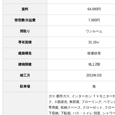
賃料
64,000円
管理費/共益費
7,000円
間取り
ワンルーム
専有面積
31.19㎡
建築構造
軽量鉄骨
建物階建
地上2階
竣工月
2013年3月
駐車場
無
ガス:都市ガス, インターホン:ＴＶモニター付
ク, ３面採光, 角部屋, フローリング, ベラ
専用庭, 収納スペース, クローゼット, クローゼ
下収納, 下駄箱, バス・トイレ:別室, シャワー