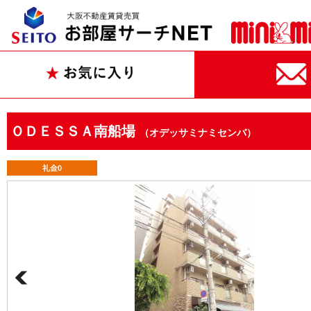
ＯＤＥＳＳＡ南船場
（オデッサミナミセンバ）
礼金0