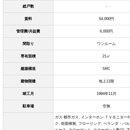
総戸数
-
賃料
54,000円
管理費/共益費
6,000円
間取り
ワンルーム
専有面積
21㎡
建築構造
SRC
建物階建
地上11階
竣工月
1984年11月
駐車場
空無
ガス:都市ガス, インターホン:ＴＶモニター付
ク, 前面棟無, フローリング, ベランダ・バル
ペース, クローゼット, クローゼット数(1), 