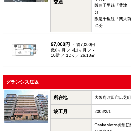
交通
阪急千里線「豊津」
分
阪急千里線「関大
21分
97,000円
・ 管7,000円
敷0ヶ月 ／ 礼1ヶ月 ／ -
10階 ／ 1DK ／ 26.18㎡
グランシス江坂
所在地
大阪府吹田市広芝
竣工月
2008/2/1
OsakaMetro御