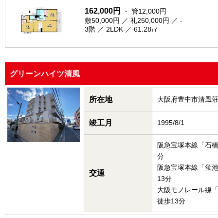
162,000円
・ 管12,000円
敷50,000円 ／ 礼250,000円 ／ -
3階 ／ 2LDK ／ 61.28㎡
グリーンハイツ清風
所在地
大阪府豊中市清風
竣工月
1995/8/1
阪急宝塚本線「石橋
分
阪急宝塚本線「蛍
交通
13分
大阪モノレール線
徒歩13分