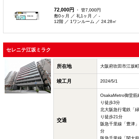
72,000円
・ 管7,000円
敷0ヶ月 ／ 礼1ヶ月 ／ -
12階 ／ 1ワンルーム ／ 24.28㎡
セレニテ江坂ミラク
所在地
大阪府吹田市江坂
竣工月
2024/5/1
OsakaMetro御
り徒歩3分
北大阪急行電鉄「
り徒歩21分
交通
阪急千里線「豊津」
分
阪急千里線「関大