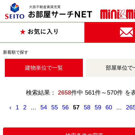
新着順で探す
建物単位で一覧
部屋単位で
検索結果：
2658
件中 561件～570件 を
‹
1
2
...
54
55
56
57
58
59
60
...
26