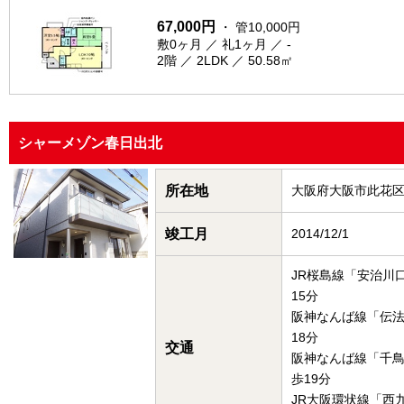
67,000円
・ 管10,000円
敷0ヶ月 ／ 礼1ヶ月 ／ -
2階 ／ 2LDK ／ 50.58㎡
シャーメゾン春日出北
所在地
大阪府大阪市此花
竣工月
2014/12/1
JR桜島線「安治川
15分
阪神なんば線「伝
18分
交通
阪神なんば線「千
歩19分
JR大阪環状線「西