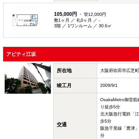
105,000円
・ 管12,000円
敷1ヶ月 ／ 礼0ヶ月 ／ -
3階 ／ 1ワンルーム ／ 30.6㎡
アビティ江坂
所在地
大阪府吹田市広芝
竣工月
2009/9/1
OsakaMetro御
り徒歩5分
北大阪急行電鉄「
歩5分
交通
阪急千里線「豊津」
分