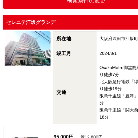
セレニテ江坂グランデ
所在地
大阪府吹田市江坂
竣工月
2024/8/1
OsakaMetro御
り徒歩7分
北大阪急行電鉄「
り徒歩19分
交通
阪急千里線「豊津」
分
阪急千里線「関大
18分
95,000円
・ 管12,800円