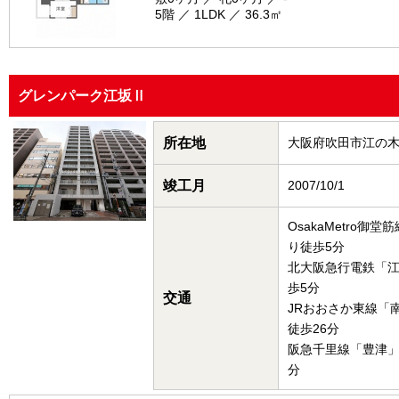
5階 ／ 1LDK ／ 36.3㎡
グレンパーク江坂Ⅱ
所在地
大阪府吹田市江の
竣工月
2007/10/1
OsakaMetro御
り徒歩5分
北大阪急行電鉄「
歩5分
交通
JRおおさか東線「
徒歩26分
阪急千里線「豊津」
分