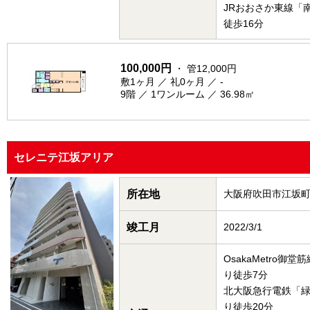
JRおおさか東線「
徒歩16分
100,000円
・ 管12,000円
敷1ヶ月 ／ 礼0ヶ月 ／ -
9階 ／ 1ワンルーム ／ 36.98㎡
セレニテ江坂アリア
所在地
大阪府吹田市江坂
竣工月
2022/3/1
OsakaMetro御
り徒歩7分
北大阪急行電鉄「
り徒歩20分