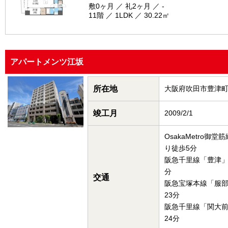
敷0ヶ月 ／ 礼2ヶ月 ／ -
11階 ／ 1LDK ／ 30.22㎡
アパートメンツ江坂
所在地
大阪府吹田市豊津
竣工月
2009/2/1
OsakaMetro御
り徒歩5分
阪急千里線「豊津」
分
交通
阪急宝塚本線「服
23分
阪急千里線「関大
24分