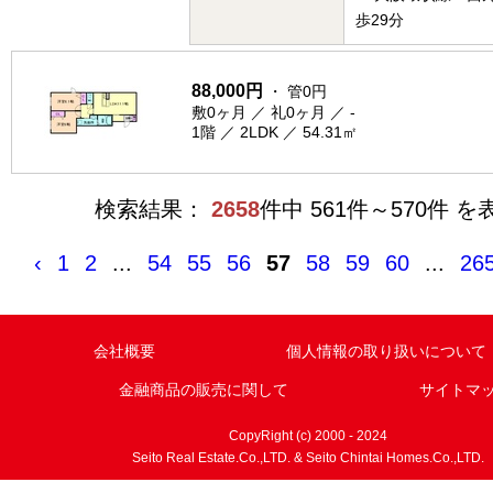
歩29分
88,000円
・ 管0円
敷0ヶ月 ／ 礼0ヶ月 ／ -
1階 ／ 2LDK ／ 54.31㎡
検索結果：
2658
件中 561件～570件 を
‹
1
2
...
54
55
56
57
58
59
60
...
26
会社概要
個人情報の取り扱いについて
金融商品の販売に関して
サイトマ
CopyRight (c) 2000 - 2024
Seito Real Estate.Co.,LTD. & Seito Chintai Homes.Co.,LTD.