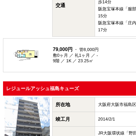
歩14分
交通
阪急宝塚本線「服
15分
阪急宝塚本線「庄
17分
79,000円
・ 管8,000円
敷0ヶ月 ／ 礼1ヶ月 ／ -
9階 ／ 1K ／ 23.25㎡
レジュールアッシュ福島キューズ
所在地
大阪府大阪市福島
竣工月
2014/2/1
JR大阪環状線「野