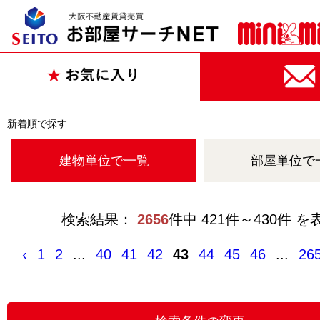
新着順で探す
建物単位で一覧
部屋単位で
検索結果：
2656
件中 421件～430件 を
‹
1
2
...
40
41
42
43
44
45
46
...
26