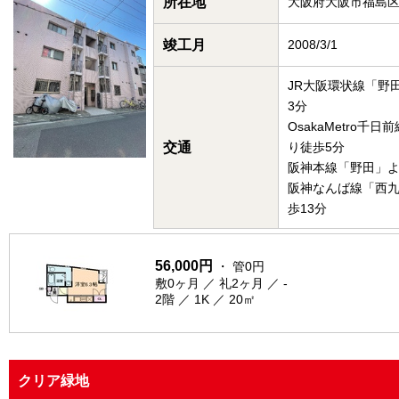
所在地
大阪府大阪市福島
竣工月
2008/3/1
JR大阪環状線「野
3分
OsakaMetro千
交通
り徒歩5分
阪神本線「野田」よ
阪神なんば線「西
歩13分
56,000円
・ 管0円
敷0ヶ月 ／ 礼2ヶ月 ／ -
2階 ／ 1K ／ 20㎡
クリア緑地