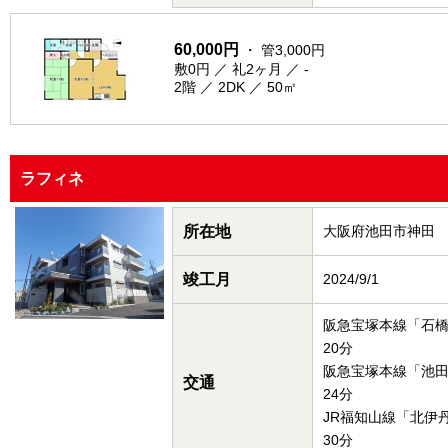
60,000円
・ 管3,000円
敷0円 ／ 礼2ヶ月 ／ -
2階 ／ 2DK ／ 50㎡
ラフィネ
所在地
大阪府池田市神田
竣工月
2024/9/1
阪急宝塚本線「石
20分
阪急宝塚本線「池
交通
24分
JR福知山線「北伊
30分