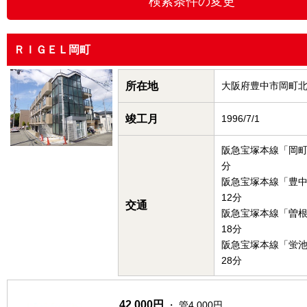
ＲＩＧＥＬ岡町
所在地
大阪府豊中市岡町
竣工月
1996/7/1
阪急宝塚本線「岡町
分
阪急宝塚本線「豊
12分
交通
阪急宝塚本線「曽
18分
阪急宝塚本線「蛍
28分
42,000円
・ 管4,000円