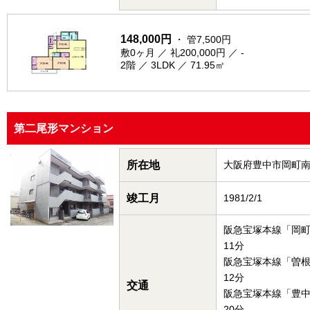
148,000円
・ 管7,500円
敷0ヶ月 ／ 礼200,000円 ／ -
2階 ／ 3LDK ／ 71.95㎡
第二尾形マンション
所在地
大阪府豊中市岡町
竣工月
1981/2/1
阪急宝塚本線「岡
11分
阪急宝塚本線「曽
12分
交通
阪急宝塚本線「豊
20分