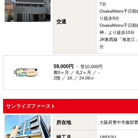
7分
OsakaMetro千
り徒歩9分
交通
OsakaMetro千
神」より徒歩10分
JR東西線「海老江
分
59,000円
・ 管10,000円
敷0ヶ月 ／ 礼2ヶ月 ／ -
2階 ／ 1K ／ 24.06㎡
サンライズファースト
所在地
大阪府豊中市服部
竣工月
1993/3/1