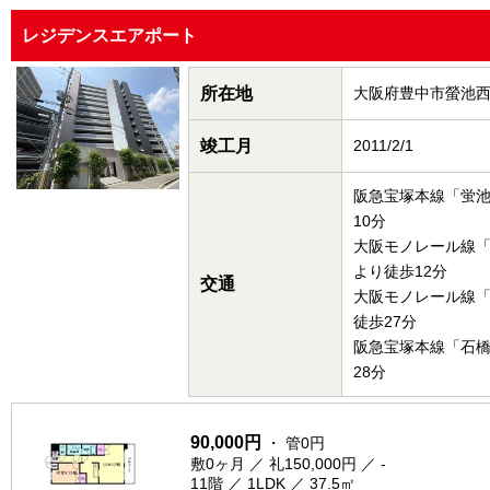
レジデンスエアポート
所在地
大阪府豊中市螢池
竣工月
2011/2/1
阪急宝塚本線「蛍
10分
大阪モノレール線
より徒歩12分
交通
大阪モノレール線
徒歩27分
阪急宝塚本線「石
28分
90,000円
・ 管0円
敷0ヶ月 ／ 礼150,000円 ／ -
11階 ／ 1LDK ／ 37.5㎡