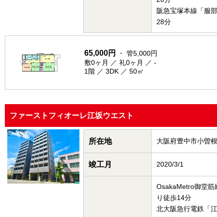
阪急宝塚本線「服
28分
65,000円
・ 管5,000円
敷0ヶ月 ／ 礼0ヶ月 ／ -
1階 ／ 3DK ／ 50㎡
ファーストフィオーレ江坂ウエスト
所在地
大阪府豊中市小曽
竣工月
2020/3/1
OsakaMetro御
り徒歩14分
北大阪急行電鉄「