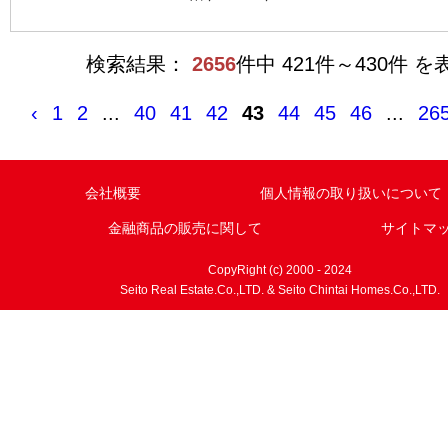
検索結果：
2656
件中 421件～430件 を
‹
1
2
...
40
41
42
43
44
45
46
...
26
会社概要
個人情報の取り扱いについて
金融商品の販売に関して
サイトマ
CopyRight (c) 2000 - 2024
Seito Real Estate.Co.,LTD. & Seito Chintai Homes.Co.,LTD.