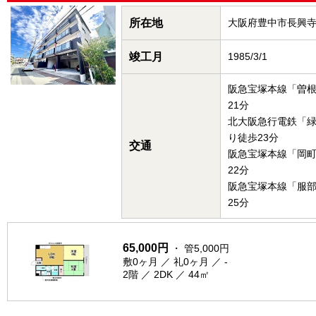
所在地
大阪府豊中市長興
竣工月
1985/3/1
阪急宝塚本線「曽
21分
北大阪急行電鉄「
り徒歩23分
交通
阪急宝塚本線「岡
22分
阪急宝塚本線「服
25分
65,000円
・ 管5,000円
敷0ヶ月 ／ 礼0ヶ月 ／ -
2階 ／ 2DK ／ 44㎡