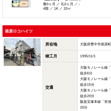
敷0ヶ月 ／ 礼0ヶ月 ／ -
4階 ／ 1K ／ 20㎡
柴原ロコハイツ
所在地
大阪府豊中市柴原
竣工月
1995/11/1
大阪モノレール線
徒歩6分
大阪モノレール線
徒歩15分
交通
大阪モノレール線
徒歩20分
阪急宝塚本線「蛍
20分