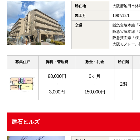
所在地
大阪府池田市鉢
竣工月
1987/12/1
交通
阪急宝塚本線「
阪急宝塚本線「
阪急箕面線「桜
大阪モノレール
募集住戸
賃料・管理費
敷金・礼金
所在階
88,000円
0ヶ月
・
・
2階
3,000円
150,000円
建石ヒルズ