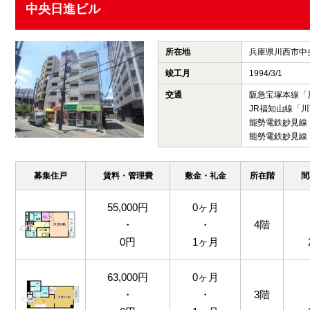
中央日進ビル
所在地
兵庫県川西市中
竣工月
1994/3/1
交通
阪急宝塚本線「
JR福知山線「川
能勢電鉄妙見線
能勢電鉄妙見線
募集住戸
賃料・管理費
敷金・礼金
所在階
間
55,000円
0ヶ月
・
・
4階
0円
1ヶ月
63,000円
0ヶ月
・
・
3階