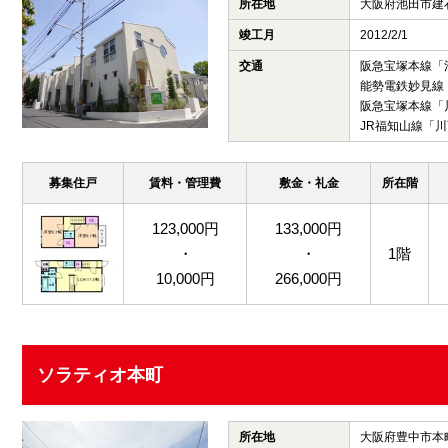
所在地
大阪府池田市建
竣工月
2012/2/1
交通
阪急宝塚本線「
能勢電鉄妙見線
阪急宝塚本線「
JR福知山線「川
募集住戸
賃料・管理費
敷金・礼金
所在階
123,000円
133,000円
・
・
1階
10,000円
266,000円
ソラティオ本町
所在地
大阪府豊中市本