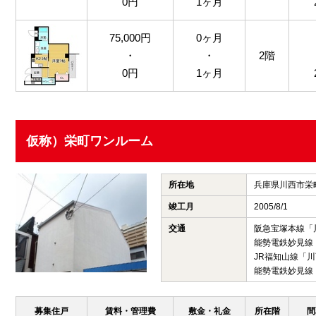
0円
1ヶ月
75,000円
0ヶ月
・
・
2階
0円
1ヶ月
仮称）栄町ワンルーム
所在地
兵庫県川西市栄
竣工月
2005/8/1
交通
阪急宝塚本線「
能勢電鉄妙見線
JR福知山線「
能勢電鉄妙見線
募集住戸
賃料・管理費
敷金・礼金
所在階
間