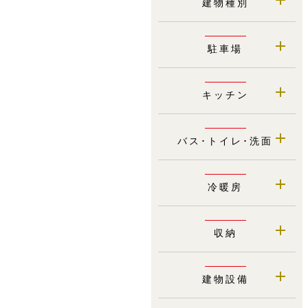
建物種別
駐車場
キッチン
バス･トイレ･洗面
冷暖房
収納
建物設備