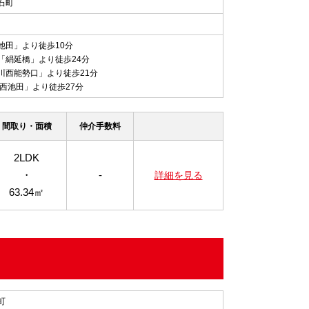
石町
池田」より徒歩10分
「絹延橋」より徒歩24分
川西能勢口」より徒歩21分
西池田」より徒歩27分
間取り・面積
仲介手数料
2LDK
・
-
詳細を見る
63.34㎡
町