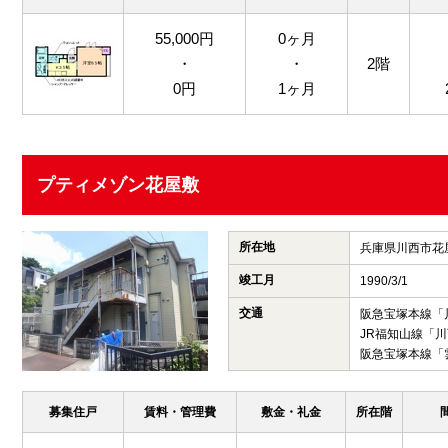
55,000円
0ヶ月
・
・
2階
0円
1ヶ月
プティメゾン花屋敷
所在地
兵庫県川西市花
竣工月
1990/3/1
交通
阪急宝塚本線「
JR福知山線「川
阪急宝塚本線「
募集住戸
賃料・管理費
敷金・礼金
所在階