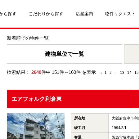
から探す
こだわりから探す
店舗案内
物件リクエスト
新着順での物件一覧
建物単位で一覧
検索結果：
2640
件中 151件～160件 を表示
‹
1
2
...
13
14
15
エアフォルク利倉東
所在地
大阪府豊中市利
竣工月
1994/8/1
交通
阪急宝塚本線「