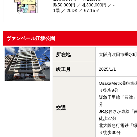
敷50,000円 ／ 礼300,000円 ／ -
1階 ／ 2LDK ／ 67.15㎡
ヴァンベール江坂公園
所在地
大阪府吹田市垂水
竣工月
2025/1/1
OsakaMetro御
り徒歩9分
阪急千里線「豊津」
分
交通
JRおおさか東線「
徒歩27分
北大阪急行電鉄「
り徒歩30分