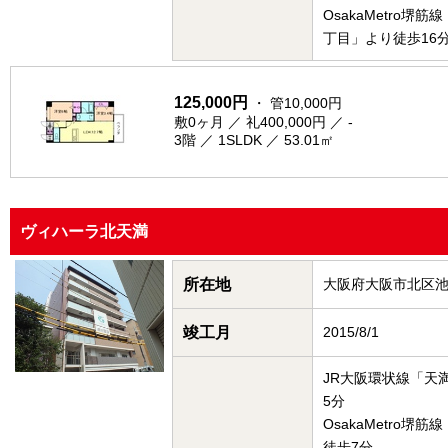
OsakaMetro堺
丁目」より徒歩16
125,000円
・ 管10,000円
敷0ヶ月 ／ 礼400,000円 ／ -
3階 ／ 1SLDK ／ 53.01㎡
ヴィハーラ北天満
所在地
大阪府大阪市北区
竣工月
2015/8/1
JR大阪環状線「天
5分
OsakaMetro堺
徒歩7分