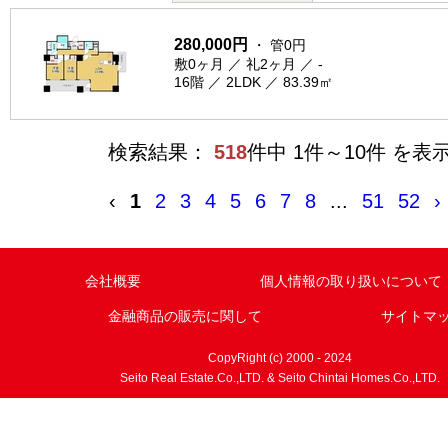
280,000円
・ 管0円
敷0ヶ月 ／ 礼2ヶ月 ／ -
16階 ／ 2LDK ／ 83.39㎡
検索結果：
518
件中 1件～10件 を表
‹
1
2
3
4
5
6
7
8
...
51
52
›
会社概要
個人情報の取り扱いについて
金融商品の販売に関して
サイトマ
CopyRight (c) 2000 - 2024
Seito Real Estate.Co.,LTD. & Seito Chintai Homes.Co.,LTD.