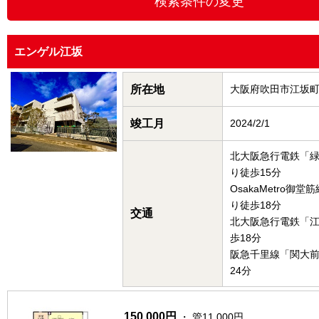
エンゲル江坂
所在地
大阪府吹田市江坂
竣工月
2024/2/1
北大阪急行電鉄「
り徒歩15分
OsakaMetro御
り徒歩18分
交通
北大阪急行電鉄「
歩18分
阪急千里線「関大
24分
150,000円
・ 管11,000円