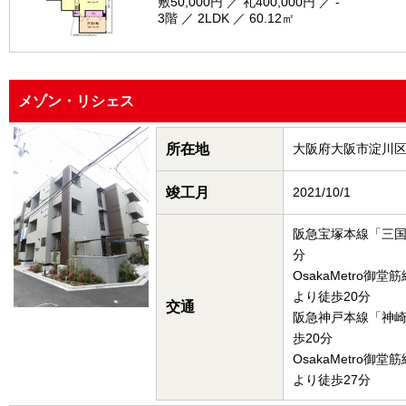
敷50,000円 ／ 礼400,000円 ／ -
3階 ／ 2LDK ／ 60.12㎡
メゾン・リシェス
所在地
大阪府大阪市淀川
竣工月
2021/10/1
阪急宝塚本線「三国
分
OsakaMetro御
より徒歩20分
交通
阪急神戸本線「神
歩20分
OsakaMetro御
より徒歩27分