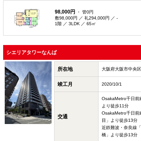
98,000円
・ 管0円
敷98,000円 ／ 礼294,000円 ／ -
1階 ／ 3LDK ／ 65㎡
シエリアタワーなんば
所在地
大阪府大阪市中央
竣工月
2020/10/1
OsakaMetro千
より徒歩11分
OsakaMetro千
交通
目」より徒歩13分
近鉄難波・奈良線
橋」より徒歩13分