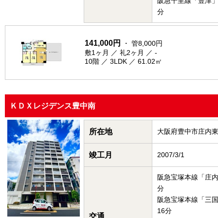
阪急千里線「豊津」
分
141,000円
・ 管8,000円
敷1ヶ月 ／ 礼2ヶ月 ／ -
10階 ／ 3LDK ／ 61.02㎡
ＫＤＸレジデンス豊中南
所在地
大阪府豊中市庄内
竣工月
2007/3/1
阪急宝塚本線「庄内
分
阪急宝塚本線「三
16分
交通