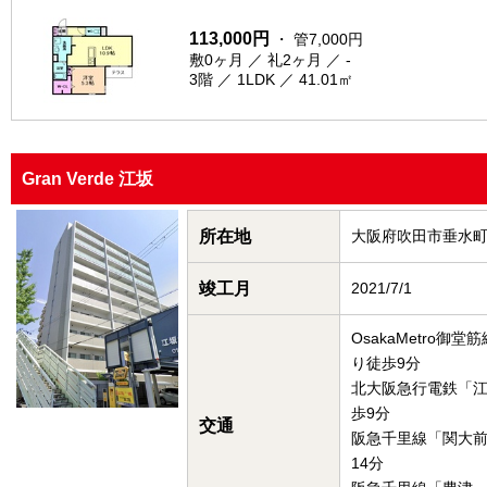
113,000円
・ 管7,000円
敷0ヶ月 ／ 礼2ヶ月 ／ -
3階 ／ 1LDK ／ 41.01㎡
Gran Verde 江坂
所在地
大阪府吹田市垂水
竣工月
2021/7/1
OsakaMetro御
り徒歩9分
北大阪急行電鉄「
歩9分
交通
阪急千里線「関大
14分