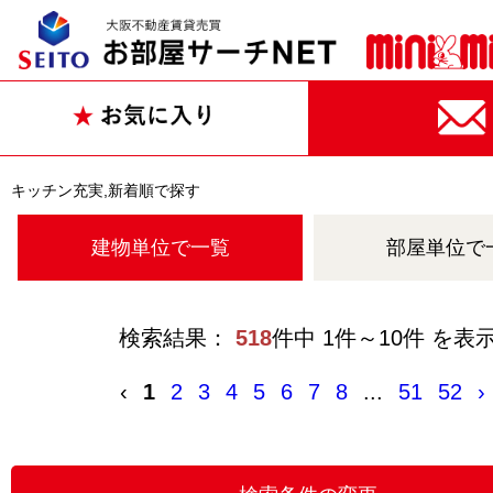
キッチン充実,新着順で探す
建物単位で一覧
部屋単位で
検索結果：
518
件中 1件～10件 を表
‹
1
2
3
4
5
6
7
8
...
51
52
›