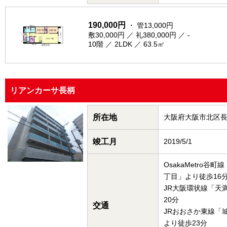
190,000円
・ 管13,000円
敷30,000円 ／ 礼380,000円 ／ -
10階 ／ 2LDK ／ 63.5㎡
リアンカーサ長柄
所在地
大阪府大阪市北区
竣工月
2019/5/1
OsakaMetro谷
丁目」より徒歩16
JR大阪環状線「天
20分
交通
JRおおさか東線「
より徒歩23分