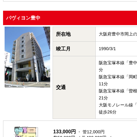
パヴィヨン豊中
所在地
大阪府豊中市岡上
竣工月
1990/3/1
阪急宝塚本線「豊中
分
阪急宝塚本線「岡
11分
交通
阪急宝塚本線「曽
21分
大阪モノレール線
徒歩26分
133,000円
・ 管12,000円