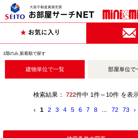
1階のみ,新着順で探す
建物単位で一覧
部屋単位で
検索結果：
722
件中 1件～10件 を表
‹
1
2
3
4
5
6
7
8
...
72
73
›