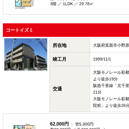
3階 ／ 1LDK ／ 29.78㎡
コートイズミ
所在地
大阪府箕面市小野
竣工月
1999/11/1
大阪モノレール彩
より徒歩19分
阪急千里線「北千
交通
21分
大阪モノレール彩
院前」より徒歩26
62,000円
・ 管5,000円