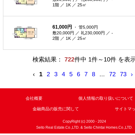
1階 ／ 1K ／ 25㎡
61,000円
・ 管5,000円
敷20,000円 ／ 礼230,000円 ／ -
2階 ／ 1K ／ 25㎡
検索結果：
722
件中 1件～10件 を表
‹
1
2
3
4
5
6
7
8
...
72
73
›
会社概要
個人情報の取り扱いについて
金融商品の販売に関して
サイトマ
CopyRight (c) 2000 - 2024
Seito Real Estate.Co.,LTD. & Seito Chintai Homes.Co.,LTD.