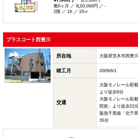
・ 管5,300円
敷0ヶ月 ／ 礼50,000円 ／ -
2階 ／ 1K ／ 20㎡
プラスコート西豊川
所在地
大阪府茨木市西豊
竣工月
2009/6/1
大阪モノレール彩
より徒歩8分
大阪モノレール彩
交通
院前」より徒歩22
阪急千里線「北千
35分