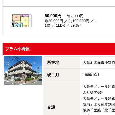
60,000円
・ 管2,000円
敷20,000円 ／ 礼100,000円 ／ -
1階 ／ 1LDK ／ 39.6㎡
プラム小野原
所在地
大阪府箕面市小野
竣工月
1989/10/1
大阪モノレール彩
より徒歩6分
大阪モノレール彩
院前」より徒歩26
交通
阪急千里線「北千