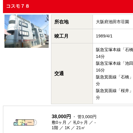
コスモ７８
所在地
大阪府池田市荘園
竣工月
1989/4/1
阪急宝塚本線「石
14分
阪急宝塚本線「池
16分
交通
阪急箕面線「石橋」
分
阪急箕面線「桜井」
分
38,000円
・ 管3,000円
敷0ヶ月 ／ 礼0ヶ月 ／ -
1階 ／ 1K ／ 21㎡