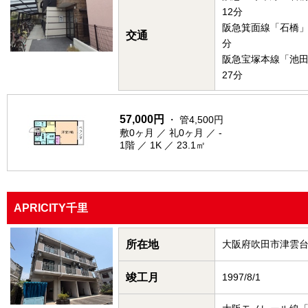
12分
阪急箕面線「石橋」
交通
分
阪急宝塚本線「池
27分
57,000円
・ 管4,500円
敷0ヶ月 ／ 礼0ヶ月 ／ -
1階 ／ 1K ／ 23.1㎡
APRICITY千里
所在地
大阪府吹田市津雲
竣工月
1997/8/1