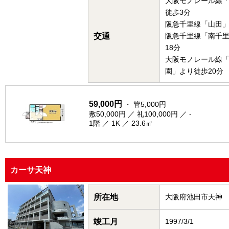
大阪モノレール線
徒歩3分
阪急千里線「山田」
交通
阪急千里線「南千
18分
大阪モノレール線
園」より徒歩20分
59,000円
・ 管5,000円
敷50,000円 ／ 礼100,000円 ／ -
1階 ／ 1K ／ 23.6㎡
カーサ天神
所在地
大阪府池田市天神
竣工月
1997/3/1