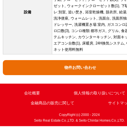
ゼット, ウォークインクローゼット数(1), 下
設備
レ:別室, 追い焚き, 浴室乾燥機, 脱衣所, 給湯
洗浄便座, ウォームレット, 洗面台, 洗面所独
ドレッサー, 洗濯機置き場:室内, ガスコンロ
ロ口数(3), コンロ種類:都市ガス, グリル, 
テムキッチン, カウンターキッチン, 対面キッ
エアコン台数(1), 床暖房, 24H換気システム, 
ネット使用料無料
物件お問い合わせ
会社概要
個人情報の取り扱いについて
金融商品の販売に関して
サイトマ
CopyRight (c) 2000 - 2024
Seito Real Estate.Co.,LTD. & Seito Chintai Homes.Co.,LTD.