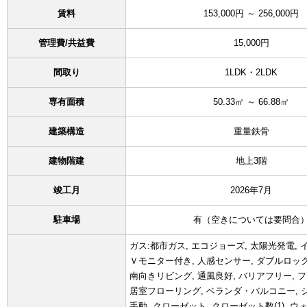
賃料
153,000円 ～ 256,000円
管理費/共益費
15,000円
間取り
1LDK・2LDK
専有面積
50.33㎡ ～ 66.88㎡
建築構造
重量鉄骨
建物階建
地上3階
竣工月
2026年7月
駐車場
有（空きについては要問合
ガス:都市ガス, エコジョーズ, 太陽光発電, 
Ｖモニター付き, 人感センサー, ダブルロック
南向きリビング, 通風良好, バリアフリー, フ
居室フローリング, ベランダ・バルコニー, 
手動, クローゼット, クローゼット数(1), 