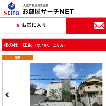
和の杜 江坂
（ワノモリ エサカ）
新築