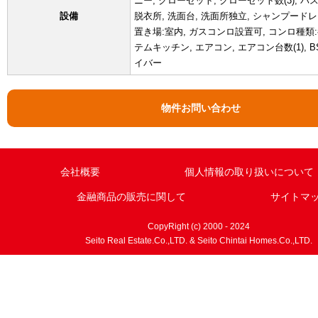
ニー, クローゼット, クローゼット数(3), バ
設備
脱衣所, 洗面台, 洗面所独立, シャンプードレ
置き場:室内, ガスコンロ設置可, コンロ種類:
テムキッチン, エアコン, エアコン台数(1), BS
イバー
物件お問い合わせ
会社概要
個人情報の取り扱いについて
金融商品の販売に関して
サイトマ
CopyRight (c) 2000 - 2024
Seito Real Estate.Co.,LTD. & Seito Chintai Homes.Co.,LTD.