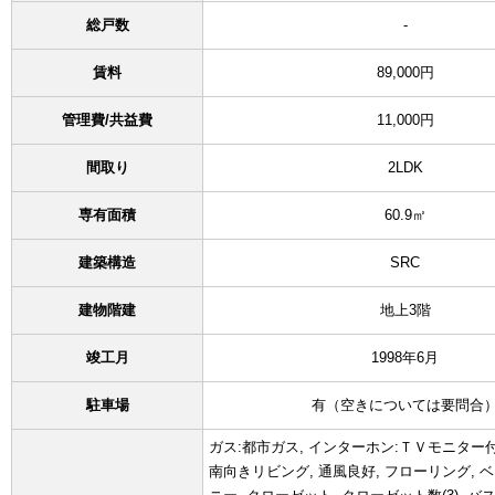
総戸数
-
賃料
89,000円
管理費/共益費
11,000円
間取り
2LDK
専有面積
60.9㎡
建築構造
SRC
建物階建
地上3階
竣工月
1998年6月
駐車場
有（空きについては要問合
ガス:都市ガス, インターホン:ＴＶモニター付
南向きリビング, 通風良好, フローリング, 