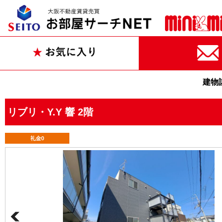
建物
リブリ・Y.Y 響 2階
礼金0