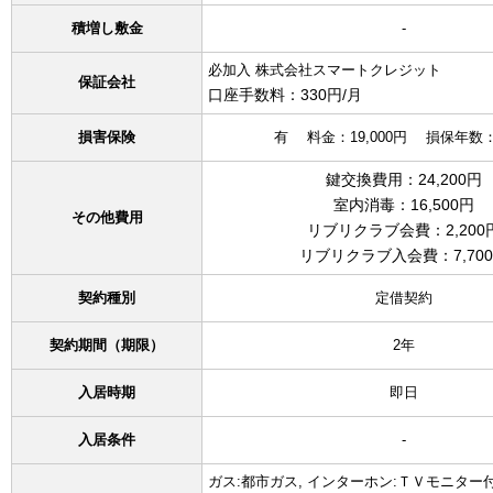
積増し敷金
-
必加入 株式会社スマートクレジット
保証会社
口座手数料：330円/月
損害保険
有 料金：19,000円 損保年
鍵交換費用：24,200円
室内消毒：16,500円
その他費用
リブリクラブ会費：2,200
リブリクラブ入会費：7,70
契約種別
定借契約
契約期間（期限）
2年
入居時期
即日
入居条件
-
ガス:都市ガス, インターホン:ＴＶモニター付