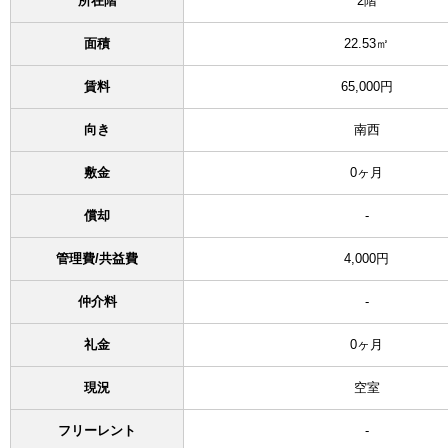
所在階
2階
面積
22.53㎡
賃料
65,000円
向き
南西
敷金
0ヶ月
償却
-
管理費/共益費
4,000円
仲介料
-
礼金
0ヶ月
現況
空室
フリーレント
-