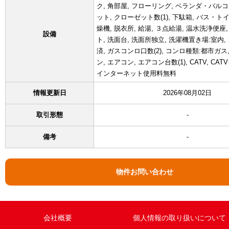
ク, 角部屋, フローリング, ベランダ・バルコ
ット, クローゼット数(1), 下駄箱, バス・ト
燥機, 脱衣所, 給湯, ３点給湯, 温水洗浄便座
設備
ト, 洗面台, 洗面所独立, 洗濯機置き場:室内
済, ガスコンロ口数(2), コンロ種類:都市ガ
ン, エアコン, エアコン台数(1), CATV, C
インターネット使用料無料
情報更新日
2026年08月02日
取引形態
-
備考
-
物件お問い合わせ
会社概要
個人情報の取り扱いについて