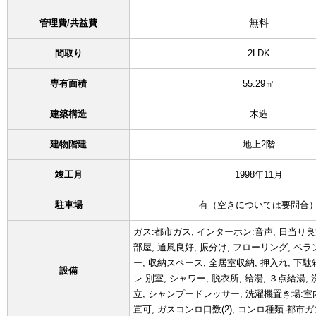
無料
管理費/共益費
間取り
2LDK
専有面積
55.29㎡
建築構造
木造
建物階建
地上2階
竣工月
1998年11月
駐車場
有（空きについては要問合
ガス:都市ガス, インターホン:音声, 日当り良好
部屋, 通風良好, 振分け, フローリング, ベ
ー, 収納スペース, 全居室収納, 押入れ, 下駄
設備
レ:別室, シャワー, 脱衣所, 給湯, ３点給湯,
立, シャンプードレッサー, 洗濯機置き場:室
置可, ガスコンロ口数(2), コンロ種類:都市ガ