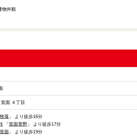
建物外観
面
 箕面 ４丁目
牧落
」 より徒歩16分
鉄
「
箕面萱野
」 より徒歩17分
箕面
」 より徒歩19分