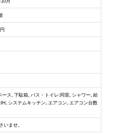
年10月
階
0円
ス, 下駄箱, バス・トイレ:同室, シャワー, 給
:IH, システムキッチン, エアコン, エアコン台数
さいませ。