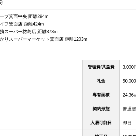
分
ープ箕面中央 距離284m
イフ箕面店 距離424m
務スーパー坊島店 距離373m
かりスーパーマーケット箕面店 距離1203m
管理費/共益費
3,000
礼金
50,00
専有面積
24.36
契約形態
普通契
入居可能日
即日