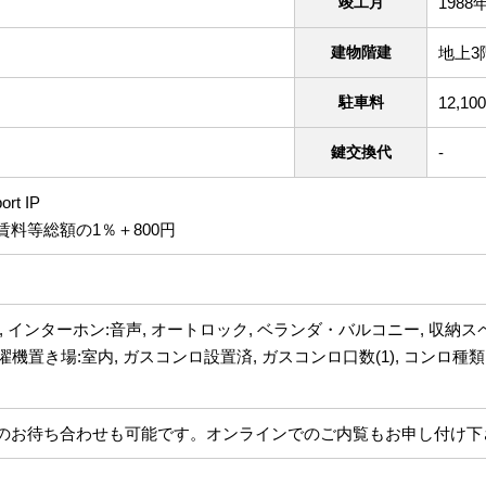
竣工月
1988
建物階建
地上3
駐車料
12,10
鍵交換代
-
rt IP
料等総額の1％＋800円
, インターホン:音声, オートロック, ベランダ・バルコニー, 収納スペー
洗濯機置き場:室内, ガスコンロ設置済, ガスコンロ口数(1), コンロ種類
のお待ち合わせも可能です。オンラインでのご内覧もお申し付け下