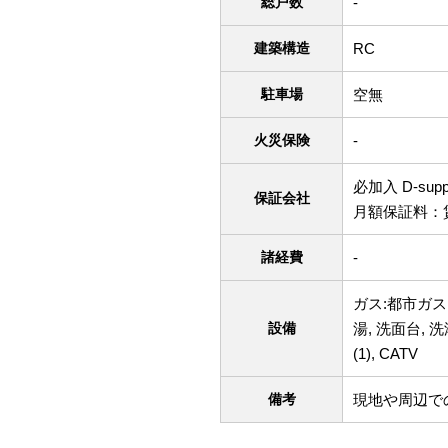
総戸数
-
建築構造
RC
駐車場
空無
火災保険
-
必加入 D-suppo
保証会社
月額保証料：賃
諸経費
-
ガス:都市ガス
設備
湯, 洗面台, 
(1), CATV
備考
現地や周辺で