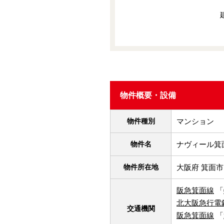
物件概要・設備
物件種別
マンション
物件名
ナヴィール箕
物件所在地
大阪府 箕面市
阪急箕面線
「
北大阪急行電
交通機関
阪急箕面線
「