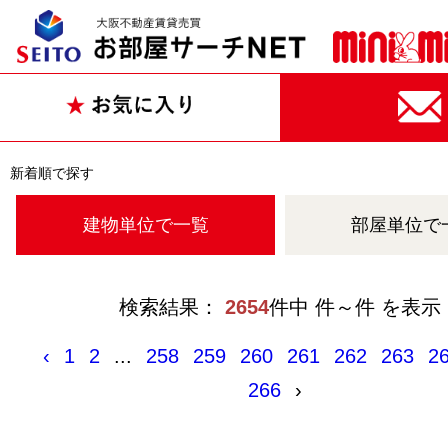
新着順で探す
建物単位で一覧
部屋単位で
検索結果：
2654
件中 件～件 を表示
‹
1
2
...
258
259
260
261
262
263
2
266
›