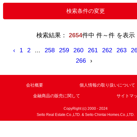
検索結果：
2654
件中 件～件 を表示
‹
1
2
...
258
259
260
261
262
263
2
266
›
会社概要
個人情報の取り扱いについて
金融商品の販売に関して
サイトマ
CopyRight (c) 2000 - 2024
Seito Real Estate.Co.,LTD. & Seito Chintai Homes.Co.,LTD.